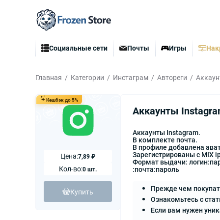
Социальные сети
Почты
Игры
Нак
Главная
Категории
Инстаграм
Автореги
Аккаун
Кешбэк до 5%
Аккаунты Instagra
Аккаунты Instagram.
В комплекте почта.
В профиле добавлена ава
Зарегистрированы с MIX i
Цена:
7,89 ₽
Формат выдачи: логин:па
Кол-во:
:почта:пароль
0 шт.
Прежде чем покупат
Купить
Ознакомьтесь с стат
Если вам нужен уни