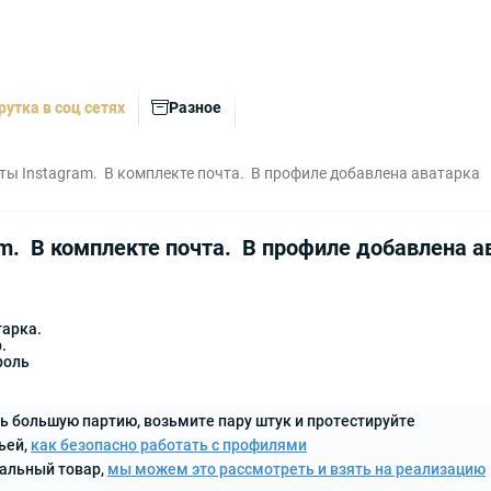
рутка в соц сетях
Разное
ты Instagram. В комплекте почта. В профиле добавлена аватарка
m. В комплекте почта. В профиле добавлена а
тарка.
p.
роль
ь большую партию, возьмите пару штук и протестируйте
ьей,
как безопасно работать с профилями
кальный товар,
мы можем это рассмотреть и взять на реализацию