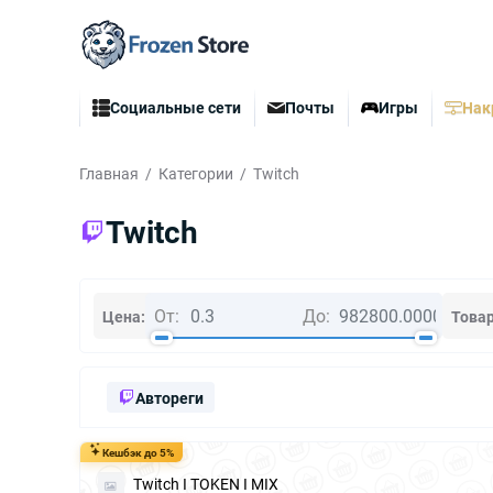
Социальные сети
Почты
Игры
Нак
Главная
Категории
Twitch
Twitch
От:
До:
Цена
Това
Автореги
Кешбэк до 5%
Twitch I TOKEN I MIX