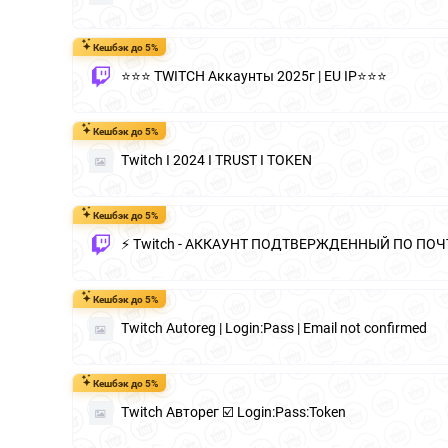
Кешбэк до 5%
⭐⭐⭐ TWITCH Аккаунты 2025г | EU IP⭐⭐⭐
Кешбэк до 5%
Twitch I 2024 I TRUST I TOKEN
Кешбэк до 5%
⚡ Twitch - АККАУНТ ПОДТВЕРЖДЕННЫЙ ПО ПОЧТ
Кешбэк до 5%
Twitch Autoreg | Login:Pass | Email not confirmed
Кешбэк до 5%
Twitch Авторег ☑️ Login:Pass:Token