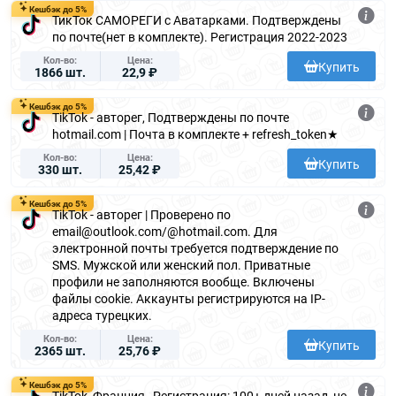
Кешбэк до 5%
ТикТок САМОРЕГИ с Аватарками. Подтверждены
по почте(нет в комплекте). Регистрация 2022-2023
Кол-во
Цена
Купить
1866 шт.
22,9 ₽
Кешбэк до 5%
TikTok - авторег, Подтверждены по почте
hotmail.com | Почта в комплекте + refresh_token★
Кол-во
Цена
Купить
330 шт.
25,42 ₽
Кешбэк до 5%
TikTok - авторег | Проверено по
email@outlook.com/@hotmail.com. Для
электронной почты требуется подтверждение по
SMS. Мужской или женский пол. Приватные
профили не заполняются вообще. Включены
файлы cookie. Аккаунты регистрируются на IP-
адреса турецких.
Кол-во
Цена
Купить
2365 шт.
25,76 ₽
Кешбэк до 5%
TikTok, Франция , Регистрация: 100+ дней назад, не