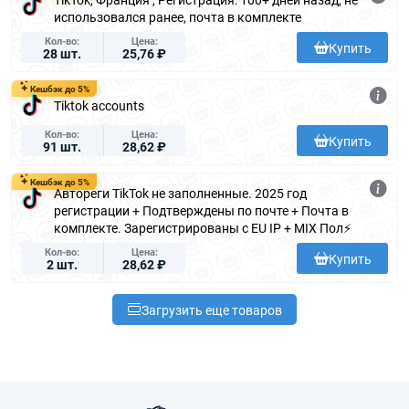
использовался ранее, почта в комплекте
Кол-во
Цена
Купить
28 шт.
25,76 ₽
Кешбэк до 5%
Tiktok accounts
Кол-во
Цена
Купить
91 шт.
28,62 ₽
Кешбэк до 5%
Автореги TikTok не заполненные. 2025 год
регистрации + Подтверждены по почте + Почта в
комплекте. Зарегистрированы с EU IP + MIX Пол⚡
Кол-во
Цена
Купить
2 шт.
28,62 ₽
Загрузить еще товаров