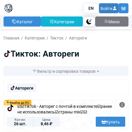
EN
Войти
Каталог
Категории
Меню
Тема
Главная
Категории
Тикток
Автореги
Тикток: Автореги
Фильтр и сортировка товаров
Цена
Автореги
От:
До:
Товары не
в наличии
Кешбэк до 5%
☑️☑️TikTok - Авторег с почтой в комплекте☑️ранее
Показывать
не использовались☑️страны mix☑️☑️
Кол-во
Цена
Применить фильтр
Купить
26 шт.
8,46 ₽