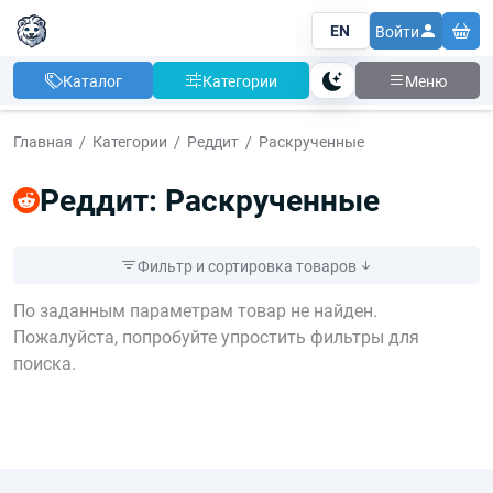
EN
Войти
Каталог
Категории
Меню
Тема
Главная
Категории
Реддит
Раскрученные
Реддит: Раскрученные
Фильтр и сортировка товаров
По заданным параметрам товар не найден.
Цена
Пожалуйста, попробуйте упростить фильтры для
От:
До:
поиска.
Товары не
в наличии
Показывать
Применить фильтр