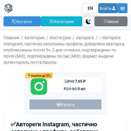
EN
Войти
Каталог
Категории
Меню
Тема
Главная
Категории
Инстаграм
Автореги
✅Автореги
Instagram, частично заполнены профили, добавлена аватарка,
опубликованы посты 5+, 2 дня отлежки, подтверждены по
почте (MIX), подтверждены по смс (MIX), формат выдачи:
логин:пароль:почта:пароль
Кешбэк до 5%
Цена:
7,65 ₽
Кол-во:
0 шт.
Купить
✅Автореги Instagram, частично