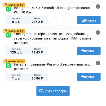
Кешбэк до 5%
Instagram - MIX 3_6 month old Instagram accounts
With 10 Post
Кол-во
Цена
Купить
6 шт.
286,2 ₽
Кешбэк до 5%
⚡️Instagram - авторег, ✨чистые✨, 2FA добавлен,
зарегистрированы на email, формат IAM⚡️ Замена
по видео!
Кол-во
Цена
Купить
129 шт.
11,45 ₽
Кешбэк до 5%
Instagram: username: Password: recovery email and
password
Кол-во
Цена
Купить
1 шт.
85,86 ₽
Другие товары