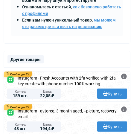
возьмите пару штук и протестируйте
Ознакомьтесь с статьей,
как безопасно работать
с профилями
Если вам нужен уникальный товар,
мы можем
это рассмотреть и взять на реализацию
Другие товары
Кешбэк до 5%
Instagram - Fresh Accounts with 2fa verified with 2fa
key create with phone number 100% working
Кол-во
Цена
Купить
159 шт.
22,05 ₽
Кешбэк до 5%
Instagram - avtoreg, 3 month aged, +picture, recovery
email
Кол-во
Цена
Купить
48 шт.
194,4 ₽