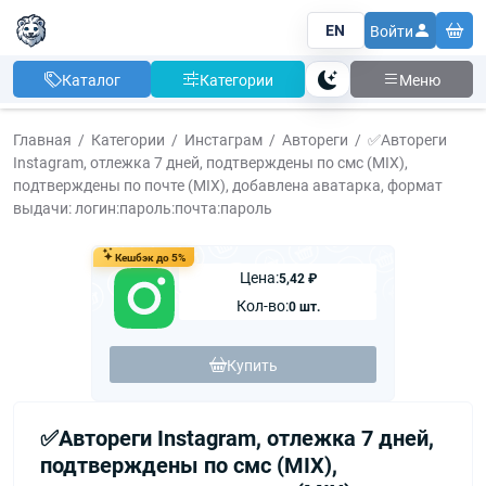
EN
Войти
Каталог
Категории
Меню
Тема
Главная
Категории
Инстаграм
Автореги
✅Автореги
Instagram, отлежка 7 дней, подтверждены по смс (MIX),
подтверждены по почте (MIX), добавлена аватарка, формат
выдачи: логин:пароль:почта:пароль
Кешбэк до 5%
Цена:
5,42 ₽
Кол-во:
0 шт.
Купить
✅Автореги Instagram, отлежка 7 дней,
подтверждены по смс (MIX),