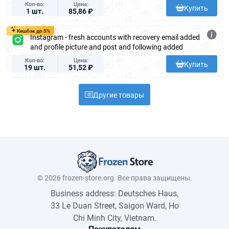
Кол-во
Цена
Купить
1 шт.
85,86 ₽
Кешбэк до 5%
Instagram - fresh accounts with recovery email added
and profile picture and post and following added
Кол-во
Цена
Купить
19 шт.
51,52 ₽
Другие товары
© 2026 frozen-store.org. Все права защищены.
Business address: Deutsches Haus,
33 Le Duan Street, Saigon Ward, Ho
Chi Minh City, Vietnam.
Покупателям