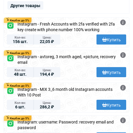
Другие товары
Кешбэк до 5%
Instagram - Fresh Accounts with 2fa verified with 2fa
key create with phone number 100% working
Кол-во
Цена
Купить
156 шт.
22,05 ₽
Кешбэк до 5%
Instagram - avtoreg, 3 month aged, +picture, recovery
email
Кол-во
Цена
Купить
48 шт.
194,4 ₽
Кешбэк до 5%
Instagram - MIX 3_6 month old Instagram accounts
With 10 Post
Кол-во
Цена
Купить
6 шт.
286,2 ₽
Кешбэк до 5%
Instagram: username: Password: recovery email and
password