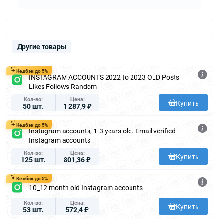
Другие товары
Кешбэк до 5%
INSTAGRAM ACCOUNTS 2022 to 2023 OLD Posts
Likes Follows Random
Кол-во
Цена
Купить
50 шт.
1 287,9 ₽
Кешбэк до 5%
Instagram accounts, 1-3 years old. Email verified
Instagram accounts
Кол-во
Цена
Купить
125 шт.
801,36 ₽
Кешбэк до 5%
10_12 month old Instagram accounts
Кол-во
Цена
Купить
53 шт.
572,4 ₽