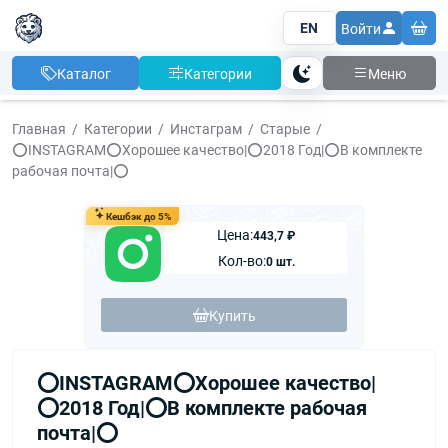
EN
Войти
Каталог
Категории
Меню
Тема
Главная
Категории
Инстаграм
Старые
⭕️INSTAGRAM⭕️Хорошее качество|⭕️2018 Год|⭕️В комплекте
рабочая почта|⭕️
Кешбэк до 5%
Цена:
443,7 ₽
Кол-во:
0 шт.
Купить
⭕️INSTAGRAM⭕️Хорошее качество|
⭕️2018 Год|⭕️В комплекте рабочая
почта|⭕️