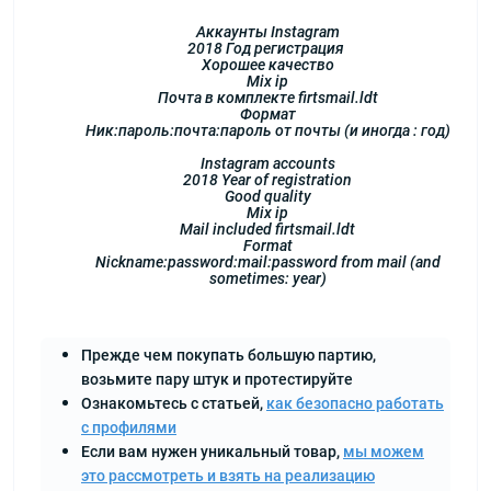
Аккаунты Instagram
2018 Год регистрация
Хорошее качество
Mix ip
Почта в комплекте firtsmail.ldt
Формат
Ник:пароль:почта:пароль от почты (и иногда : год)
Instagram accounts
2018 Year of registration
Good quality
Mix ip
Mail included firtsmail.ldt
Format
Nickname:password:mail:password from mail (and
sometimes: year)
Прежде чем покупать большую партию,
возьмите пару штук и протестируйте
Ознакомьтесь с статьей,
как безопасно работать
с профилями
Если вам нужен уникальный товар,
мы можем
это рассмотреть и взять на реализацию