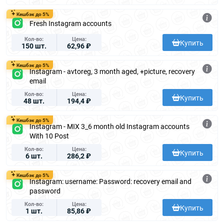
Кешбэк до 5%
Fresh Instagram accounts
Кол-во
Цена
Купить
150 шт.
62,96 ₽
Кешбэк до 5%
Instagram - avtoreg, 3 month aged, +picture, recovery
email
Кол-во
Цена
Купить
48 шт.
194,4 ₽
Кешбэк до 5%
Instagram - MIX 3_6 month old Instagram accounts
With 10 Post
Кол-во
Цена
Купить
6 шт.
286,2 ₽
Кешбэк до 5%
Instagram: username: Password: recovery email and
password
Кол-во
Цена
Купить
1 шт.
85,86 ₽