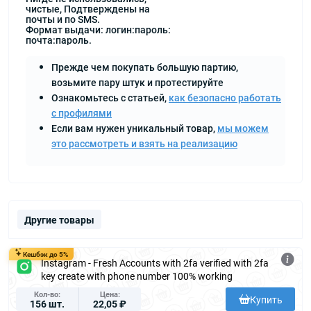
чистые, Подтверждены на
почты и по SMS.
Формат выдачи: логин:пароль:
почта:пароль.
Прежде чем покупать большую партию,
возьмите пару штук и протестируйте
Ознакомьтесь с статьей,
как безопасно работать
с профилями
Если вам нужен уникальный товар,
мы можем
это рассмотреть и взять на реализацию
Другие товары
Кешбэк до 5%
Instagram - Fresh Accounts with 2fa verified with 2fa
key create with phone number 100% working
Кол-во
Цена
Купить
156 шт.
22,05 ₽