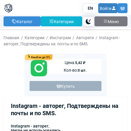
EN
Войти
Каталог
Категории
Меню
Тема
Главная
Категории
Инстаграм
Автореги
Instagram -
авторег, Подтверждены на почты и по SMS.
Кешбэк до 5%
Цена:
5,42 ₽
Кол-во:
0 шт.
Купить
Instagram - авторег, Подтверждены на
почты и по SMS.
Instagram - авторег,
Нигде не использовались,