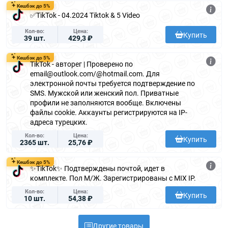
Кешбэк до 5%
✅TikTok - 04.2024 Tiktok & 5 Video
Кол-во
Цена
Купить
39 шт.
429,3 ₽
Кешбэк до 5%
TikTok - авторег | Проверено по
email@outlook.com/@hotmail.com. Для
электронной почты требуется подтверждение по
SMS. Мужской или женский пол. Приватные
профили не заполняются вообще. Включены
файлы cookie. Аккаунты регистрируются на IP-
адреса турецких.
Кол-во
Цена
Купить
2365 шт.
25,76 ₽
Кешбэк до 5%
✨TikTok✨ Подтверждены почтой, идет в
комплекте. Пол М/Ж. Зарегистрированы с MIX IP.
Кол-во
Цена
Купить
10 шт.
54,38 ₽
Другие товары