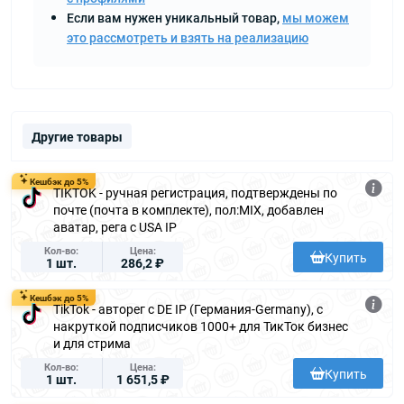
Если вам нужен уникальный товар,
мы можем
это рассмотреть и взять на реализацию
Другие товары
Кешбэк до 5%
TIKTOK - ручная регистрация, подтверждены по
почте (почта в комплекте), пол:MIX, добавлен
аватар, рега с USA IP
Кол-во
Цена
Купить
1 шт.
286,2 ₽
Кешбэк до 5%
TikTok - авторег с DE IP (Германия-Germany), с
накруткой подписчиков 1000+ для ТикТок бизнес
и для стрима
Кол-во
Цена
Купить
1 шт.
1 651,5 ₽