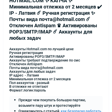
HOTMAIL.COM ✨ КАПЧА ✨
Минимальная отлежка от 2 месяцев ✔️
IP - Латвия ☄️ Ручная регистрация ✨
Почты вида почта@hotmail.com ☄️
Отключен Antispam ♛ Активированы
POP3/SMTP/IMAP ☄️ Аккаунты для
любых задач
Аккаунты Hotmail.com по лучшей цене
Ручная регистрация
Активированы POP3/SMTP/IMAP
Аккаунты требуют подтверждение по смс
Отключен Antispam
Почты вида почта@hotmail.com
Аккаунты для любых задач
IP адрес - Латвия
Минимальная отлежка от 2 месяцев
Пол аккаунтов - разный
В отлежке не отлетают
Формат:логин:пароль
Прежде чем покупать большую партию,
возьмите пару штук и протестируйте
Ознакомьтесь с статьей,
как безопасно работать