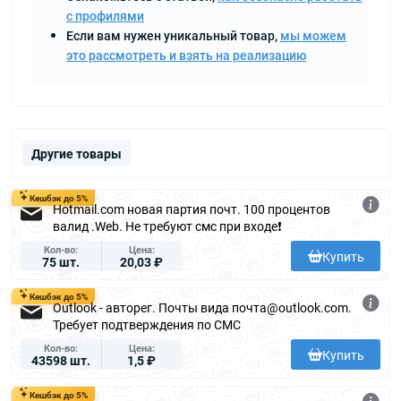
с профилями
Если вам нужен уникальный товар,
мы можем
это рассмотреть и взять на реализацию
Другие товары
Кешбэк до 5%
Hotmail.com новая партия почт. 100 процентов
валид .Web. Не требуют смс при входе❗️
Кол-во
Цена
Купить
75 шт.
20,03 ₽
Кешбэк до 5%
Outlook - авторег. Почты вида почта@outlook.com.
Требует подтверждения по СМС
Кол-во
Цена
Купить
43598 шт.
1,5 ₽
Кешбэк до 5%