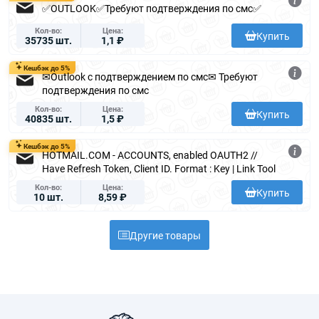
✅OUTLOOK✅Требуют подтверждения по смс✅
Кол-во
Цена
Купить
35735 шт.
1,1 ₽
Кешбэк до 5%
✉Outlook с подтверждением по смс✉ Требуют
подтверждения по смс
Кол-во
Цена
Купить
40835 шт.
1,5 ₽
Кешбэк до 5%
HOTMAIL.COM - ACCOUNTS, enabled OAUTH2 //
Have Refresh Token, Client ID. Format : Key | Link Tool
Кол-во
Цена
Купить
10 шт.
8,59 ₽
Другие товары