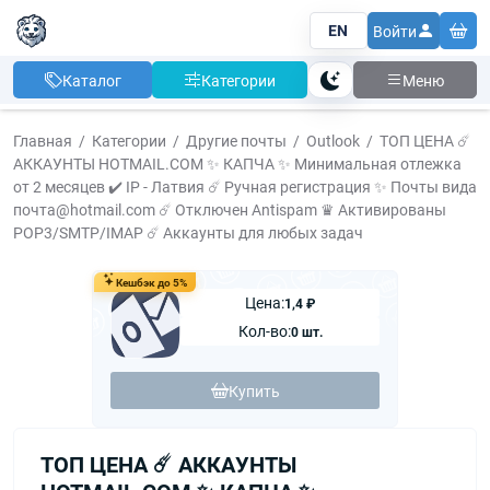
EN
Войти
Каталог
Категории
Меню
Тема
Главная
Категории
Другие почты
Outlook
ТОП ЦЕНА ☄️
АККАУНТЫ HOTMAIL.COM ✨ КАПЧА ✨ Минимальная отлежка
от 2 месяцев ✔️ IP - Латвия ☄️ Ручная регистрация ✨ Почты вида
почта@hotmail.com ☄️ Отключен Antispam ♛ Активированы
POP3/SMTP/IMAP ☄️ Аккаунты для любых задач
Кешбэк до 5%
Цена:
1,4 ₽
Кол-во:
0 шт.
Купить
ТОП ЦЕНА ☄️ АККАУНТЫ