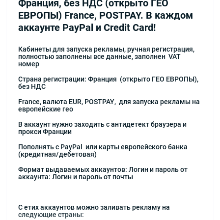
Франция, без НДС (открыто ГЕО
ЕВРОПЫ) France, POSTPAY. В каждом
аккаунте PayPal и Credit Card!
Кабинеты для запуска рекламы, ручная регистрация,
полностью заполнены все данные, заполнен
VAT
номер
Страна регистрации: Франция
(открыто ГЕО ЕВРОПЫ),
без НДС
France
, валюта
EUR
, P
OSTPAY
,
для запуска рекламы на
европейские гео
В аккаунт нужно заходить с антидетект браузера и
прокси Франции
Пополнять с
PayPal
или карты европейского банка
(кредитная/дебетовая)
Формат выдаваемых аккаунтов: Логин и пароль от
аккаунта: Логин и пароль от почты
С етих аккаунтов можно заливать рекламу на
следующие страны: