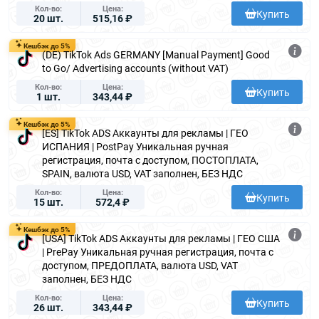
Кол-во
Цена
Купить
Czec
20 шт.
515,16 ₽
h
Repu
Кешбэк до 5%
blic
(DE) TikTok Ads GERMANY [Manual Payment] Good
to Go/ Advertising accounts (without VAT)
Denm
ark
Кол-во
Цена
Купить
1 шт.
343,44 ₽
Domi
nican
Repu
Кешбэк до 5%
blic
[ES] TikTok ADS Аккаунты для рекламы | ГЕО
ИСПАНИЯ | PostPay Уникальная ручная
Egypt
регистрация, почта с доступом, ПОСТОПЛАТА,
Finla
SPAIN, валюта USD, VAT заполнен, БЕЗ НДС
nd
Кол-во
Цена
Купить
15 шт.
572,4 ₽
Franc
e
Кешбэк до 5%
Germ
[USA] TikTok ADS Аккаунты для рекламы | ГЕО США
any
| PrePay Уникальная ручная регистрация, почта с
Gree
доступом, ПРЕДОПЛАТА, валюта USD, VAT
ce
заполнен, БЕЗ НДС
Guat
Кол-во
Цена
Купить
emal
26 шт.
343,44 ₽
a