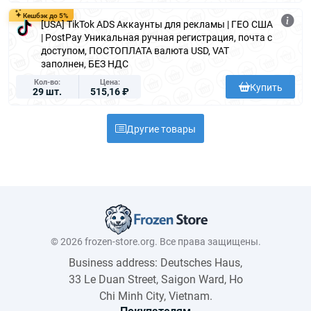
Hung
Кешбэк до 5%
[USA] TikTok ADS Аккаунты для рекламы | ГЕО США
ary
| PostPay Уникальная ручная регистрация, почта с
Indon
доступом, ПОСТОПЛАТА валюта USD, VAT
esia
заполнен, БЕЗ НДС
Iraq
Кол-во
Цена
Купить
29 шт.
515,16 ₽
Irelan
d
Italy
Другие товары
Kaza
khsta
n
Keny
a
Kuwa
it
© 2026 frozen-store.org. Все права защищены.
Leba
non
Business address: Deutsches Haus,
Mala
33 Le Duan Street, Saigon Ward, Ho
ysia
Chi Minh City, Vietnam.
Moro
Покупателям