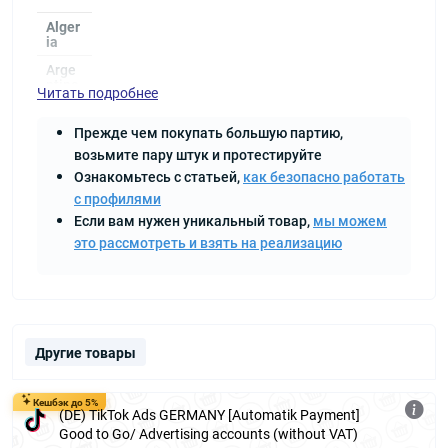
Alger
ia
Arge
ntina
Читать подробнее
Austr
ia
Прежде чем покупать большую партию,
возьмите пару штук и протестируйте
Azerb
aijan
Ознакомьтесь с статьей,
как безопасно работать
Bahr
с профилями
ain
Если вам нужен уникальный товар,
мы можем
Bangl
это рассмотреть и взять на реализацию
ades
h
Belar
us
Belgi
Другие товары
um
Bolivi
a
Кешбэк до 5%
(DE) TikTok Ads GERMANY [Automatik Payment]
Costa
Good to Go/ Advertising accounts (without VAT)
Rica