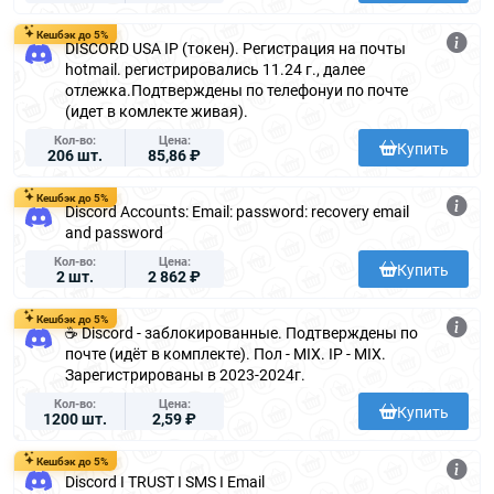
Кешбэк до 5%
DISCORD USA IP (токен). Регистрация на почты
hotmail. регистрировались 11.24 г., далее
отлежка.Подтверждены по телефонуи по почте
(идет в комлекте живая).
Кол-во
Цена
Купить
206 шт.
85,86 ₽
Кешбэк до 5%
Discord Accounts: Email: password: recovery email
and password
Кол-во
Цена
Купить
2 шт.
2 862 ₽
Кешбэк до 5%
☕ Discord - заблокированные. Подтверждены по
почте (идёт в комплекте). Пол - MIX. IP - MIX.
Зарегистрированы в 2023-2024г.
Кол-во
Цена
Купить
1200 шт.
2,59 ₽
Кешбэк до 5%
Discord I TRUST I SMS I Email