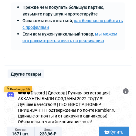
Прежде чем покупать большую партию,
возьмите пару штук и протестируйте
Ознакомьтесь с статьей,
как безопасно работать
с профилями
Если вам нужен уникальный товар,
мы можем
это рассмотреть и взять на реализацию
Другие товары
Кешбэк до 5%
❤️❤️❤️Discord | Дискорд | Ручная регистрация|
АККАУНТЫ БЫЛИ СОЗДАНЫ 2022 ГОДУ !!! |
Лучшее качество!!! | ГЕО ЕВРОПА |НОМЕР
ПРИВЯЗАН!! | Подтверждены по почте Rambler.ru
(данные от почты и от аккаунта одинаковы) |
Обязательно читайте описание лота!
Кол-во
Цена
Купить
1671 шт.
228,96 ₽