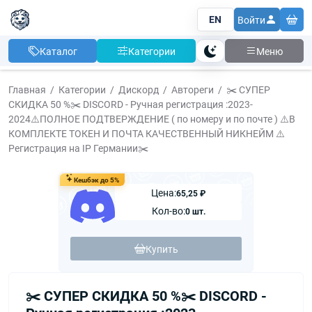
EN
Войти
Каталог
Категории
Меню
Тема
Главная
Категории
Дискорд
Автореги
✂️ СУПЕР
СКИДКА 50 %✂️ DISCORD - Ручная регистрация :2023-
2024⚠️ПОЛНОЕ ПОДТВЕРЖДЕНИЕ ( по номеру и по почте ) ⚠️В
КОМПЛЕКТЕ ТОКЕН И ПОЧТА КАЧЕСТВЕННЫЙ НИКНЕЙМ ⚠️
Регистрация на IP Германии✂️
Кешбэк до 5%
Цена:
65,25 ₽
Кол-во:
0 шт.
Купить
✂️ СУПЕР СКИДКА 50 %✂️ DISCORD -