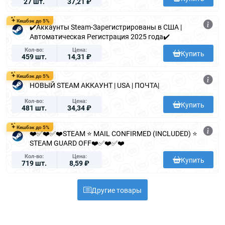
27 шт.
37,21 ₽
Кешбэк до 5%
✔️Аккаунты Steam-Зарегистрированы в США |
Автоматическая Регистрация 2025 года✔️
Кол-во
Цена
Купить
459 шт.
14,31 ₽
Кешбэк до 5%
НОВЫЙ STEAM АККАУНТ | USA | ПОЧТА|
Кол-во
Цена
Купить
481 шт.
34,34 ₽
Кешбэк до 5%
❤️✅❤️✅❤️STEAM ⭐ MAIL CONFIRMED (INCLUDED) ⭐
STEAM GUARD OFF❤️✅❤️✅❤️
Кол-во
Цена
Купить
719 шт.
8,59 ₽
Другие товары