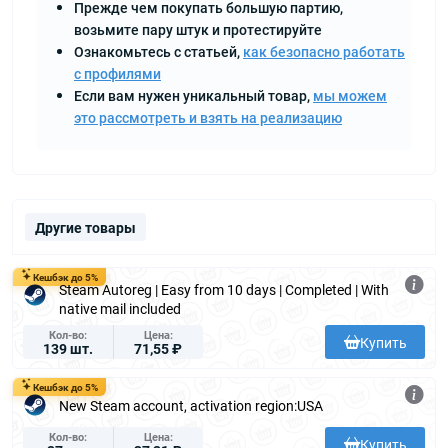
Прежде чем покупать большую партию,
возьмите пару штук и протестируйте
Ознакомьтесь с статьей,
как безопасно работать
с профилями
Если вам нужен уникальный товар,
мы можем
это рассмотреть и взять на реализацию
Другие товары
Кешбэк до 5%
Steam Autoreg | Easy from 10 days | Completed | With
native mail included
Кол-во
Цена
Купить
139 шт.
71,55 ₽
Кешбэк до 5%
New Steam account, activation region:USA
Кол-во
Цена
Купить