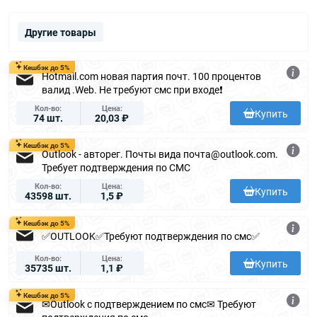
Другие товары
Кешбэк до 5%
Hotmail.com новая партия почт. 100 процентов
валид .Web. Не требуют смс при входе❗️
Кол-во
Цена
Купить
74 шт.
20,03 ₽
Кешбэк до 5%
Outlook - авторег. Почты вида почта@outlook.com.
Требует подтверждения по СМС
Кол-во
Цена
Купить
43598 шт.
1,5 ₽
Кешбэк до 5%
✅OUTLOOK✅Требуют подтверждения по смс✅
Кол-во
Цена
Купить
35735 шт.
1,1 ₽
Кешбэк до 5%
✉Outlook с подтверждением по смс✉ Требуют