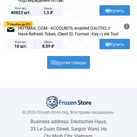
подтверждения по смс
Кол-во
Цена
Купить
40823 шт.
1,5 ₽
Кешбэк до 5%
HOTMAIL.COM - ACCOUNTS, enabled OAUTH2 //
Have Refresh Token, Client ID. Format : Key | Link Tool
Кол-во
Цена
Купить
10 шт.
8,59 ₽
Другие товары
© 2026 frozen-store.org. Все права защищены.
Business address: Deutsches Haus,
33 Le Duan Street, Saigon Ward, Ho
Chi Minh City, Vietnam.