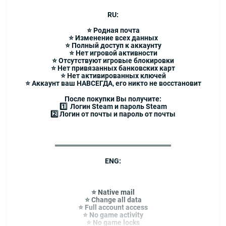
RU:
⭐ Родная почта
⭐ Изменение всех данных
⭐ Полный доступ к аккаунту
⭐ Нет игровой активности
⭐ Отсутствуют игровые блокировки
⭐ Нет привязанных банковских карт
⭐ Нет активированных ключей
⭐ Аккаунт ваш НАВСЕГДА, его никто не восстановит
После покупки Вы получите:
1️⃣ Логин Steam и пароль Steam
2️⃣ Логин от почты и пароль от почты
═══════════════════════
ENG:
⭐ Native mail
⭐ Change all data
⭐ Full account access
⭐ No game activity
⭐ No game locks