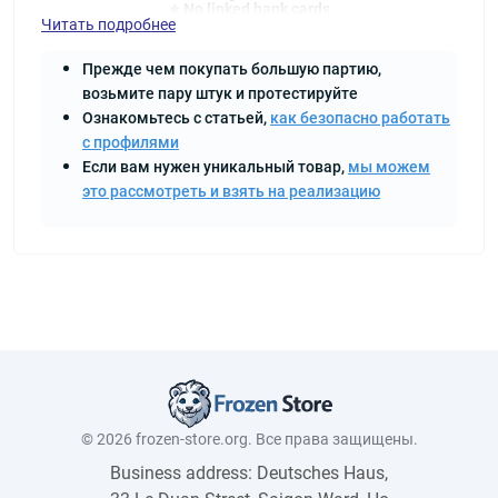
⭐ No linked bank cards
Читать подробнее
⭐ No activated keys
⭐ Your account is FOREVER, no one will restore it
Прежде чем покупать большую партию,
After purchase you will receive:
возьмите пару штук и протестируйте
1️⃣ Steam login and Steam password
2️⃣ Login from mail and password from mail
Ознакомьтесь с статьей,
как безопасно работать
с профилями
Если вам нужен уникальный товар,
мы можем
это рассмотреть и взять на реализацию
© 2026 frozen-store.org. Все права защищены.
Business address: Deutsches Haus,