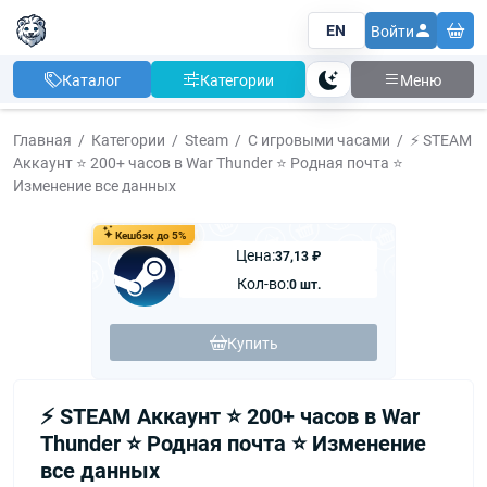
EN
Войти
Каталог
Категории
Меню
Тема
Главная
Категории
Steam
С игровыми часами
⚡ STEAM
Аккаунт ⭐ 200+ часов в War Thunder ⭐ Родная почта ⭐
Изменение все данных
Кешбэк до 5%
Цена:
37,13 ₽
Кол-во:
0 шт.
Купить
⚡ STEAM Аккаунт ⭐ 200+ часов в War
Thunder ⭐ Родная почта ⭐ Изменение
все данных