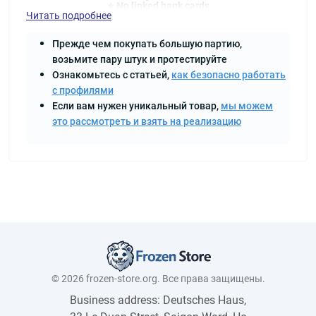
⭐ No linked bank cards
Читать подробнее
⭐ No activated keys
⭐ Your account is FOREVER, no one will restore it
Прежде чем покупать большую партию,
After purchase you will receive:
возьмите пару штук и протестируйте
1️⃣ Steam login and Steam password
2️⃣ Login from mail and password from mail
Ознакомьтесь с статьей,
как безопасно работать
с профилями
Если вам нужен уникальный товар,
мы можем
это рассмотреть и взять на реализацию
© 2026 frozen-store.org. Все права защищены.
Business address: Deutsches Haus,