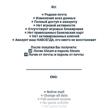
RU:
⭐ Родная почта
⭐ Изменение всех данных
⭐ Полный доступ к аккаунту
⭐ Нет игровой активности
⭐ Отсутствуют игровые блокировки
⭐ Нет привязанных банковских карт
⭐ Нет активированных ключей
⭐ Аккаунт ваш НАВСЕГДА, его никто не восстановит
После покупки Вы получите:
1️⃣ Логин Steam и пароль Steam
2️⃣ Логин от почты и пароль от почты
═══════════════════════
ENG:
⭐ Native mail
⭐ Change all data
⭐ Full account access
⭐ No game activity
⭐ No game locks