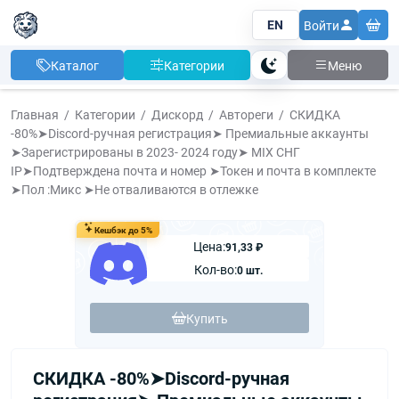
EN
Войти
Каталог
Категории
Меню
Тема
Главная
Категории
Дискорд
Автореги
СКИДКА
-80%➤Discord-ручная регистрация➤ Премиальные аккаунты
➤Зарегистрированы в 2023- 2024 году➤ MIX СНГ
IP➤Подтверждена почта и номер ➤Токен и почта в комплекте
➤Пол :Микс ➤Не отваливаются в отлежке
Кешбэк до 5%
Цена:
91,33 ₽
Кол-во:
0 шт.
Купить
СКИДКА -80%➤Discord-ручная