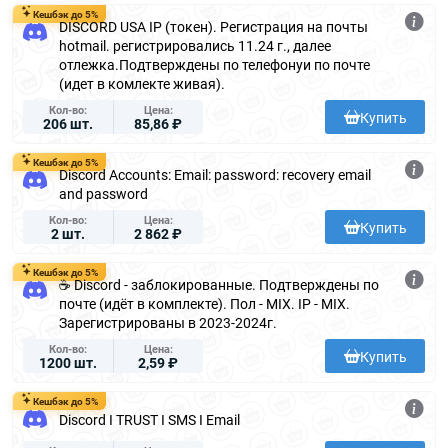
Кешбэк до 5%
DISCORD USA IP (токен). Регистрация на почты
hotmail. регистрировались 11.24 г., далее
отлежка.Подтверждены по телефонуи по почте
(идет в комлекте живая).
Кол-во
Цена
Купить
206 шт.
85,86 ₽
Кешбэк до 5%
Discord Accounts: Email: password: recovery email
and password
Кол-во
Цена
Купить
2 шт.
2 862 ₽
Кешбэк до 5%
☕ Discord - заблокированные. Подтверждены по
почте (идёт в комплекте). Пол - MIX. IP - MIX.
Зарегистрированы в 2023-2024г.
Кол-во
Цена
Купить
1200 шт.
2,59 ₽
Кешбэк до 5%
Discord I TRUST I SMS I Email