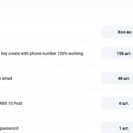
Кол-во
fa key create with phone number 100% working
156 шт.
y email
48 шт.
With 10 Post
6 шт.
d password
1 шт.