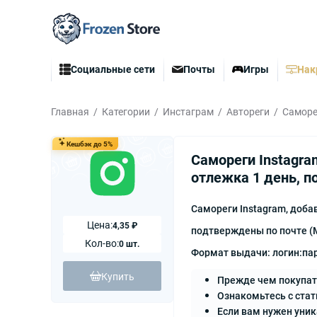
Социальные сети
Почты
Игры
Нак
Главная
Категории
Инстаграм
Автореги
Саморе
Кешбэк до 5%
Самореги Instagra
отлежка 1 день, п
Самореги Instagram, доба
Цена:
4,35 ₽
подтверждены по почте (M
Кол-во:
0 шт.
Формат выдачи: логин:пар
Купить
Прежде чем покупат
Ознакомьтесь с стат
Если вам нужен уни