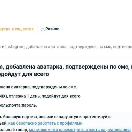
рутка в соц сетях
Разное
ги Instagram, добавлена аватарка, подтверждены по смс, подтвержд
m, добавлена аватарка, подтверждены по смс,
одойдут для всего
влена аватарка, подтверждены по смс,
IX), отлежка 1 день, подойдут для всего
оль:почта:пароль.
ь большую партию, возьмите пару штук и протестируйте
ьей,
как безопасно работать с профилями
кальный товар,
мы можем это рассмотреть и взять на реализацию