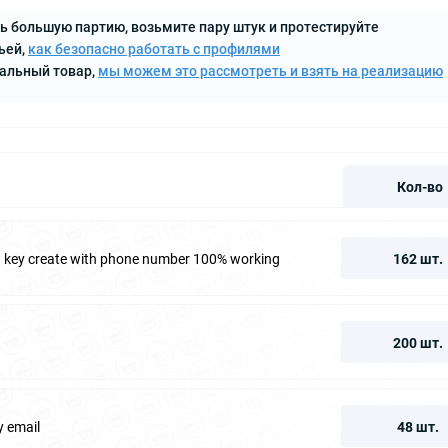
ь большую партию, возьмите пару штук и протестируйте
ьей,
как безопасно работать с профилями
кальный товар,
мы можем это рассмотреть и взять на реализацию
Кол-во
fa key create with phone number 100% working
162 шт.
200 шт.
y email
48 шт.