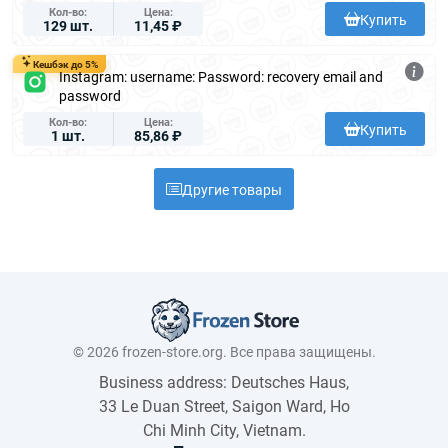
Кол-во
Цена
Купить
129 шт.
11,45 ₽
Кешбэк до 5%
Instagram: username: Password: recovery email and
password
Кол-во
Цена
Купить
1 шт.
85,86 ₽
Другие товары
© 2026 frozen-store.org. Все права защищены.
Business address: Deutsches Haus,
33 Le Duan Street, Saigon Ward, Ho
Chi Minh City, Vietnam.