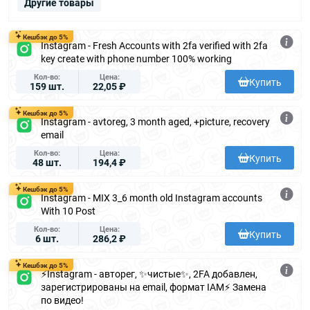
Другие товары
Кешбэк до 5%
Instagram - Fresh Accounts with 2fa verified with 2fa
key create with phone number 100% working
Кол-во
Цена
Купить
159 шт.
22,05 ₽
Кешбэк до 5%
Instagram - avtoreg, 3 month aged, +picture, recovery
email
Кол-во
Цена
Купить
48 шт.
194,4 ₽
Кешбэк до 5%
Instagram - MIX 3_6 month old Instagram accounts
With 10 Post
Кол-во
Цена
Купить
6 шт.
286,2 ₽
Кешбэк до 5%
⚡️Instagram - авторег, ✨чистые✨, 2FA добавлен,
зарегистрированы на email, формат IAM⚡️ Замена
по видео!