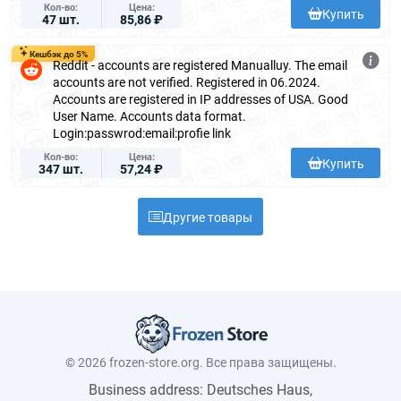
Кол-во
Цена
Купить
47 шт.
85,86 ₽
Кешбэк до 5%
Reddit - accounts are registered Manualluy. The email
accounts are not verified. Registered in 06.2024.
Accounts are registered in IP addresses of USA. Good
User Name. Accounts data format.
Login:passwrod:email:profie link
Кол-во
Цена
Купить
347 шт.
57,24 ₽
Другие товары
© 2026 frozen-store.org. Все права защищены.
Business address: Deutsches Haus,