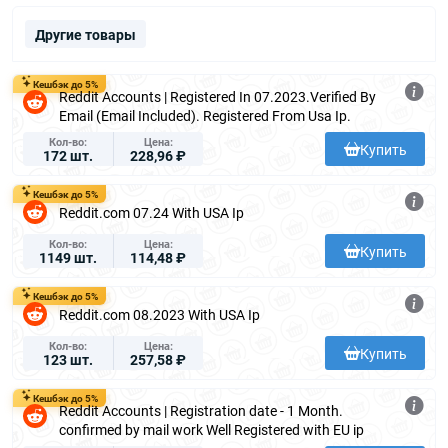
Другие товары
Кешбэк до 5%
Reddit Accounts | Registered In 07.2023.Verified By
Email (Email Included). Registered From Usa Ip.
Кол-во
Цена
Купить
172 шт.
228,96 ₽
Кешбэк до 5%
Reddit.com 07.24 With USA Ip
Кол-во
Цена
Купить
1149 шт.
114,48 ₽
Кешбэк до 5%
Reddit.com 08.2023 With USA Ip
Кол-во
Цена
Купить
123 шт.
257,58 ₽
Кешбэк до 5%
Reddit Accounts | Registration date - 1 Month.
confirmed by mail work Well Registered with EU ip