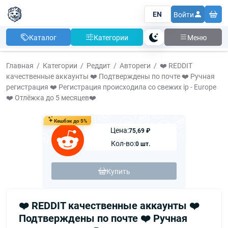
EN
Войти
Каталог
Категории
Меню
Тема
Главная
Категории
Реддит
Автореги
❤️ REDDIT
качественные аккаунты ❤️ Подтверждены по почте ❤️ Ручная
регистрация ❤️ Регистрация происходила со свежих ip - Europe
❤️ Отлёжка до 5 месяцев❤️
Кешбэк до 5%
Цена:
75,69 ₽
Кол-во:
0 шт.
Купить
❤️ REDDIT качественные аккаунты ❤️
Подтверждены по почте ❤️ Ручная