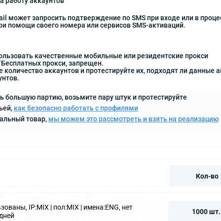
на работу аккаунтов
il может запросить подтверждение по SMS при входе или в проц
ри помощи своего номера или сервисов SMS-активаций.
пользовать качественные мобильные или резидентские прокси
/Бесплатных прокси, запрещен.
 количество аккаунтов и протестируйте их, подходят ли данные а
унтов.
ь большую партию, возьмите пару штук и протестируйте
ьей,
как безопасно работать с профилями
кальный товар,
мы можем это рассмотреть и взять на реализацию
Кол-во
зованы, IP:MIX | пол:MIX | имена:ENG, нет
1000 шт.
 дней