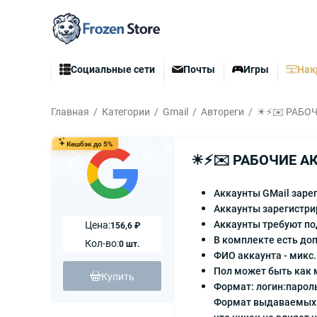
Социальные сети
Почты
Игры
Нак
Главная
Категории
Gmail
Автореги
☀⚡️✉️ РАБОЧ
Кешбэк до 5%
☀⚡️✉️ РАБОЧИЕ А
Аккаунты GMail заре
Аккаунты зарегистрир
Аккаунты требуют по
Цена:
156,6 ₽
В комплекте есть доп
Кол-во:
0 шт.
ФИО аккаунта - микс.
Пол может быть как м
Купить
Формат: логин:парол
Формат выдаваемых а