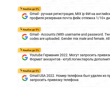
Кешбэк до 5%
Gmail - ручная регистрация, MIX ip ФИ на английс
профиля резервная почта фейк отлежка 1/10+ д
Кешбэк до 5%
Gmail - Accounts (With username and password. Two
codes are uploaded. Gender mix male and female. All
Кешбэк до 5%
Youtube Германия 2022. Могут запросить привяз
Формат аккаунтов - ютуб:логин:пароль:дополнит
Кешбэк до 5%
Gmail USA 2022. Номер телефона был удален из 
запросить привязку телефона