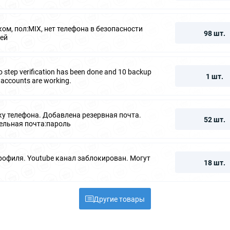
ком, пол:MIX, нет телефона в безопасности
98 шт.
ней
 step verification has been done and 10 backup
1 шт.
 accounts are working.
ку телефона. Добавлена резервная почта.
52 шт.
ельная почта:пароль
профиля. Youtube канал заблокирован. Могут
18 шт.
Другие товары