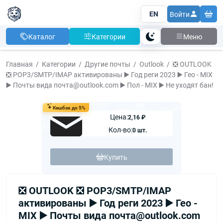
EN
Войти
Каталог
Категории
Меню
Тема
Главная
Категории
Другие почты
Outlook
❎ OUTLOOK
❎ POP3/SMTP/IMAP активированы ▶️ Год реги 2023 ▶️ Гео - MIX
▶️ Почты вида почта@outlook.com ▶️ Пол - MIX ▶️ Не уходят бан!
Кешбэк до 5%
Цена:
2,16 ₽
Кол-во:
0 шт.
Купить
❎ OUTLOOK ❎ POP3/SMTP/IMAP
активированы ▶️ Год реги 2023 ▶️ Гео -
MIX ▶️ Почты вида почта@outlook.com