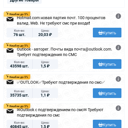
Кешбэк до 5%
Hotmail.com новая партия почт. 100 процентов
валид .Web. Не требуют смс при входе❗️
Кол-во
Цена
Купить
76 шт.
20,03 ₽
Кешбэк до 5%
Outlook - авторег. Почты вида почта@outlook.com.
Требует подтверждения по СМС
Кол-во
Цена
Купить
43598 шт.
1,5 ₽
Кешбэк до 5%
✅OUTLOOK✅Требуют подтверждения по смс✅
Кол-во
Цена
Купить
35735 шт.
1,1 ₽
Кешбэк до 5%
✉Outlook с подтверждением по смс✉ Требуют
подтверждения по смс
Кол-во
Цена
Купить
40845 шт.
1,5 ₽