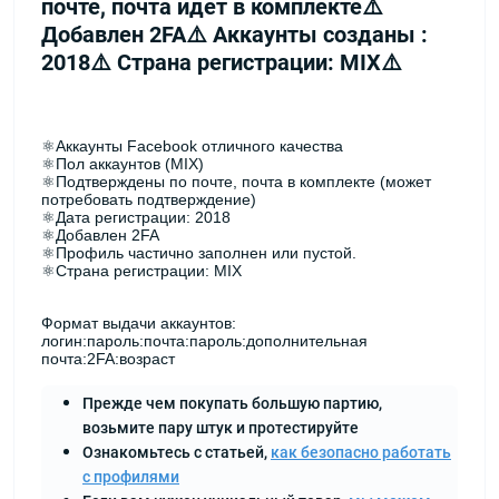
почте, почта идет в комплекте⚠️
Добавлен 2FA⚠️ Аккаунты созданы :
2018⚠️ Страна регистрации: MIX⚠️
⚛️Аккаунты Facebook отличного качества
⚛️Пол аккаунтов (MIX)
⚛️Подтверждены по почте, почта в комплекте (может
потребовать подтверждение)
⚛️Дата регистрации: 2018
⚛️Добавлен 2FA
⚛️Профиль частично заполнен или пустой.
⚛️Страна регистрации: MIX
Формат выдачи аккаунтов:
логин:пароль:почта:пароль:дополнительная
почта:2FA:возраст
Прежде чем покупать большую партию,
возьмите пару штук и протестируйте
Ознакомьтесь с статьей,
как безопасно работать
с профилями