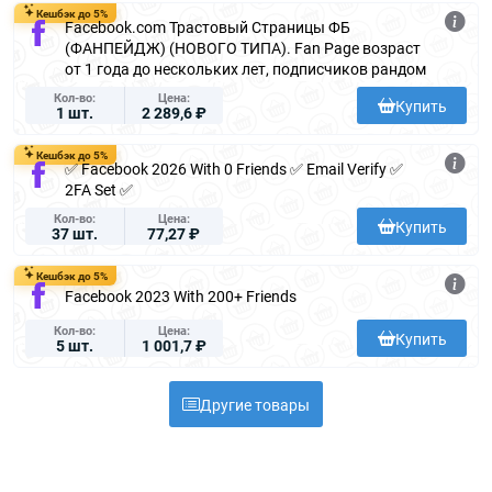
Кешбэк до 5%
Facebook.com Трастовый Страницы ФБ
(ФАНПЕЙДЖ) (НОВОГО ТИПА). Fan Page возраст
от 1 года до нескольких лет, подписчиков рандом
Кол-во
Цена
Купить
1 шт.
2 289,6 ₽
Кешбэк до 5%
✅ Facebook 2026 With 0 Friends ✅ Email Verify ✅
2FA Set ✅
Кол-во
Цена
Купить
37 шт.
77,27 ₽
Кешбэк до 5%
Facebook 2023 With 200+ Friends
Кол-во
Цена
Купить
5 шт.
1 001,7 ₽
Другие товары