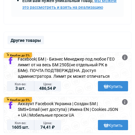
Если вам нужен уникальный товар,
мы можем
это рассмотреть и взять на реализацию
Другие товары
Кешбэк до 5%
Facebook| БМ | - Бизнес Менеджер под любое ГЕО
лимит от на весь БМ 250$(не отдельный РК в
БМе). ПОЧТА ПОДТВЕРЖДЕНА. Доступ
администратора. Лимит рк может отличаться
Кол-во
Цена
Купить
3 шт.
486,54 ₽
Кешбэк до 5%
Аккаунт Facebook Украина | Создан БМ |
SMS+Gmail (нет доступа) | Имена EN | Cookies JSON
+ UA | Мобильные прокси UA
Кол-во
Цена
Купить
1605 шт.
74,41 ₽