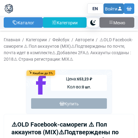
EN
Войти
Каталог
Категории
Меню
Тема
Главная
Категории
Фейсбук
Автореги
⚠️OLD Facebook-
самореги ⚠️ Пол аккаунтов (MIX)⚠️Подтверждены по почте,
почта идет в комплекте⚠️ Добавлен 2FA⚠️ Аккаунты созданы :
2018⚠️ Страна регистрации: MIX⚠️
Кешбэк до 5%
Цена:
653,23 ₽
Кол-во:
0 шт.
Купить
⚠️OLD Facebook-самореги ⚠️ Пол
аккаунтов (MIX)⚠️Подтверждены по