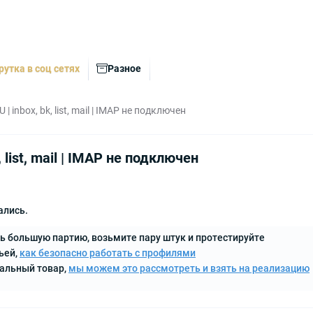
рутка в соц сетях
Разное
 | inbox, bk, list, mail | IMAP не подключен
, list, mail | IMAP не подключен
ались.
ь большую партию, возьмите пару штук и протестируйте
ьей,
как безопасно работать с профилями
кальный товар,
мы можем это рассмотреть и взять на реализацию