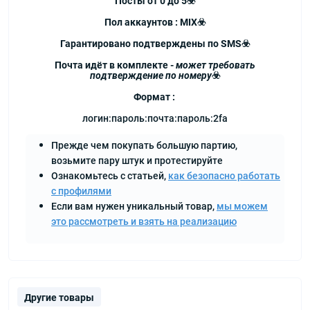
Посты от 0 до 5☣️
Пол аккаунтов : MIX☣️
Гарантировано подтверждены по SMS☣️
Почта идёт в комплекте -
м
ожет требовать
подтверждение по номеру
☣️
Формат :
логин:пароль:почта:пароль:2fa
Прежде чем покупать большую партию,
возьмите пару штук и протестируйте
Ознакомьтесь с статьей,
как безопасно работать
с профилями
Если вам нужен уникальный товар,
мы можем
это рассмотреть и взять на реализацию
Другие товары