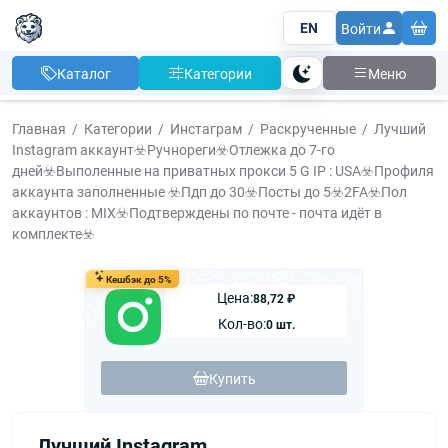
EN
Войти
Каталог
Категории
Меню
Тема
Главная
Категории
Инстаграм
Раскрученные
Лучший
Instagram аккаунт☣️Ручнореги☣️Отлежка до 7-го
дней☣️Выполенные на приватных прокси 5 G IP : USA☣️Профиля
аккаунта заполненные ☣️Пдп до 30☣️Посты до 5☣️2FA☣️Пол
аккаунтов : MIX☣️Подтверждены по почте - почта идёт в
комплекте☣️
Кешбэк до 5%
Цена:
88,72 ₽
Кол-во:
0 шт.
Купить
Лучший Instagram