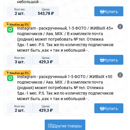
небольшой - .
Кол-во
Цена
Купить
2 шт.
543,78 ₽
Кешбэк до 5%
Instagram - раскрученный, 1-5 ФОТО / ЖИВЫХ 45+
подписчиков / Ава. MIX. / В комплекте почта
(родная) может потребовать № тел. Отлежка
5дн.-1 мес. P.S. Так же по количеству подписчиков
может быть ,как + так и небольшой - .
Кол-во
Цена
Купить
3 шт.
429,3 ₽
Кешбэк до 5%
Instagram - раскрученный 1-5 ФОТО / ЖИВЫХ +50
подписчиков / Ава. MIX. / В комплекте почта
(родная) может потребовать № тел. Отлежка
5дн.-1 мес. P.S. Так же по количеству подписчиков
может быть ,как + так и небольшой - .
Кол-во
Цена
Купить
2 шт.
429,3 ₽
Другие товары