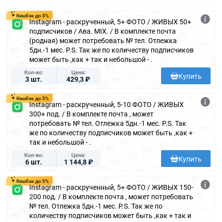
Кешбэк до 5%
Instagram - раскрученный, 5+ ФОТО / ЖИВЫХ 50+
подписчиков / Ава. MIX. / В комплекте почта
(родная) может потребовать № тел. Отлежка
5дн.-1 мес. P.S. Так же по количеству подписчиков
может быть ,как + так и небольшой - .
Кол-во
Цена
Купить
3 шт.
429,3 ₽
Кешбэк до 5%
Instagram - раскрученный, 5-10 ФОТО / ЖИВЫХ
300+ под. / В комплекте почта , может
потребовать № тел. Отлежка 5дн.-1 мес. P.S. Так
же по количеству подписчиков может быть ,как +
так и небольшой - .
Кол-во
Цена
Купить
6 шт.
1 144,8 ₽
Кешбэк до 5%
Instagram - раскрученный, 5+ ФОТО / ЖИВЫХ 150-
200 под. / В комплекте почта , может потребовать
№ тел. Отлежка 5дн.-1 мес. P.S. Так же по
количеству подписчиков может быть ,как + так и