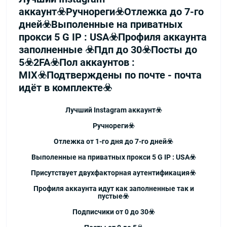
аккаунт☣️Ручнореги☣️Отлежка до 7-го
дней☣️Выполенные на приватных
прокси 5 G IP : USA☣️Профиля аккаунта
заполненные ☣️Пдп до 30☣️Посты до
5☣️2FA☣️Пол аккаунтов :
MIX☣️Подтверждены по почте - почта
идёт в комплекте☣️
Лучший Instagram аккаунт☣️
Ручнореги☣️
Отлежка от 1-го дня до 7-го дней☣️
Выполенные на приватных прокси 5 G IP : USA☣️
Присутствует двухфакторная аутентификация☣️
Профиля аккаунта идут как заполненные так и
пустые☣️
Подписчики от 0 до 30☣️