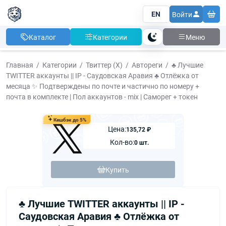
EN
Войти
Каталог
Категории
Меню
Тема
Главная
Категории
Твиттер (X)
Автореги
♣️ Лучшие
TWITTER аккаунты || IP - Саудовская Аравия ♣️ Отлёжка от
месяца ✨ Подтверждены по почте и частично по номеру +
почта в комплекте | Пол аккаунтов - mix | Саморег + токен
Кешбэк до 5%
Цена:
135,72 ₽
Кол-во:
0 шт.
Купить
♣️ Лучшие TWITTER аккаунты || IP -
Саудовская Аравия ♣️ Отлёжка от