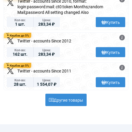
Twitter - accounts Since 2010, format:
login:password:mail: ct0:token Months;random
Mail;password All setting changed Also
Кол-во
Цена
Купить
1 шт.
283,34 ₽
Кешбэк до 5%
Twitter - accounts Since 2012
Кол-во
Цена
Купить
162 шт.
283,34 ₽
Кешбэк до 5%
Twitter - accounts Since 2011
Кол-во
Цена
Купить
28 шт.
1 554,07 ₽
Другие товары