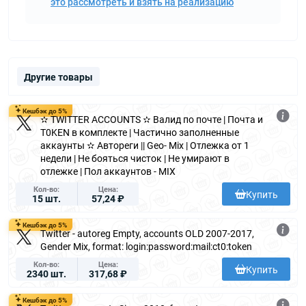
это рассмотреть и взять на реализацию
Другие товары
Кешбэк до 5%
✫ TWITTER ACCOUNTS ✫ Валид по почте | Почта и
T0KEN в комплекте | Частично заполненные
аккаунты ✫ Автореги || Geo- Mix | Отлежка от 1
недели | Не бояться чисток | Не умирают в
отлежке | Пол аккаунтов - MIX
Кол-во
Цена
Купить
15 шт.
57,24 ₽
Кешбэк до 5%
Twitter - autoreg Empty, accounts OLD 2007-2017,
Gender Mix, format: login:password:mail:ct0:token
Кол-во
Цена
Купить
2340 шт.
317,68 ₽
Кешбэк до 5%