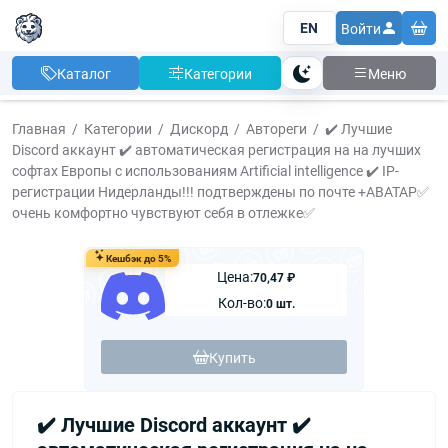
EN
Войти
Каталог
Категории
Меню
Тема
Главная
Категории
Дискорд
Автореги
✔️ Лучшие
Discord аккаунт ✔️ автоматическая регистрация на на лучших
софтах Европы с использованиям Artificial intelligence ✔️ IP-
регистрации Нидерланды!!! подтверждены по почте +АВАТАР✅
очень комфортно чувствуют себя в отлежке✅
Кешбэк до 5%
Цена:
70,47 ₽
Кол-во:
0 шт.
Купить
✔️ Лучшие Discord аккаунт ✔️