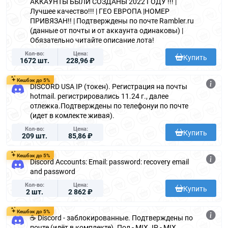
АККАУНТЫ БЫЛИ СОЗДАНЫ 2022 ГОДУ !!! |
Лучшее качество!!! | ГЕО ЕВРОПА |НОМЕР
ПРИВЯЗАН!! | Подтверждены по почте Rambler.ru
(данные от почты и от аккаунта одинаковы) |
Обязательно читайте описание лота!
Кол-во
Цена
Купить
1672 шт.
228,96 ₽
Кешбэк до 5%
DISCORD USA IP (токен). Регистрация на почты
hotmail. регистрировались 11.24 г., далее
отлежка.Подтверждены по телефонуи по почте
(идет в комлекте живая).
Кол-во
Цена
Купить
209 шт.
85,86 ₽
Кешбэк до 5%
Discord Accounts: Email: password: recovery email
and password
Кол-во
Цена
Купить
2 шт.
2 862 ₽
Кешбэк до 5%
☕ Discord - заблокированные. Подтверждены по
почте (идёт в комплекте). Пол - MIX. IP - MIX.