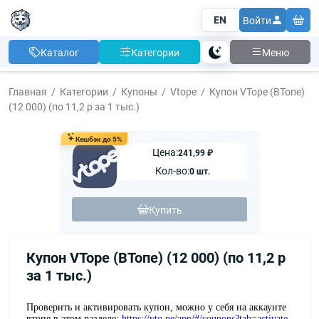
EN
Войти
Каталог
Категории
Меню
Тема
Главная
Категории
Купоны
Vtope
Купон VTope (ВТопе)
(12 000) (по 11,2 р за 1 тыс.)
Кешбэк до 5%
Цена:
241,99 ₽
Кол-во:
0 шт.
Купить
Купон VTope (ВТопе) (12 000) (по 11,2 р
за 1 тыс.)
Проверить и активировать купон, можно у себя на аккаунте
втопе в этом разделе:
https://vto.pe/app/#/coupons?tab=activate