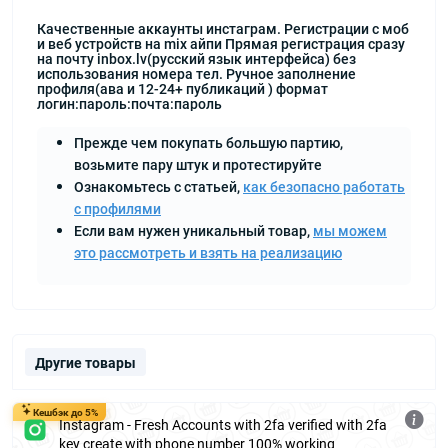
Качественные аккаунты инстаграм. Регистрации с моб
и веб устройств на mix айпи Прямая регистрация сразу
на почту inbox.lv(русский язык интерфейса) без
использования номера тел. Ручное заполнение
профиля(ава и 12-24+ публикаций ) формат
логин:пароль:почта:пароль
Прежде чем покупать большую партию,
возьмите пару штук и протестируйте
Ознакомьтесь с статьей,
как безопасно работать
с профилями
Если вам нужен уникальный товар,
мы можем
это рассмотреть и взять на реализацию
Другие товары
Кешбэк до 5%
Instagram - Fresh Accounts with 2fa verified with 2fa
key create with phone number 100% working