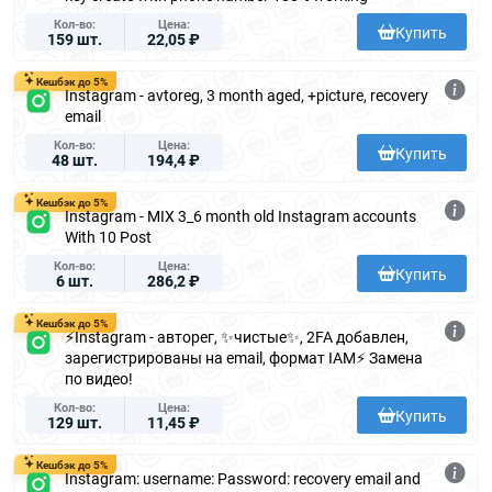
Кол-во
Цена
Купить
159 шт.
22,05 ₽
Кешбэк до 5%
Instagram - avtoreg, 3 month aged, +picture, recovery
email
Кол-во
Цена
Купить
48 шт.
194,4 ₽
Кешбэк до 5%
Instagram - MIX 3_6 month old Instagram accounts
With 10 Post
Кол-во
Цена
Купить
6 шт.
286,2 ₽
Кешбэк до 5%
⚡️Instagram - авторег, ✨чистые✨, 2FA добавлен,
зарегистрированы на email, формат IAM⚡️ Замена
по видео!
Кол-во
Цена
Купить
129 шт.
11,45 ₽
Кешбэк до 5%
Instagram: username: Password: recovery email and