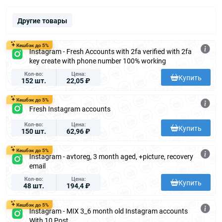
Другие товары
Кешбэк до 5%
Instagram - Fresh Accounts with 2fa verified with 2fa
key create with phone number 100% working
Кол-во
Цена
Купить
152 шт.
22,05 ₽
Кешбэк до 5%
Fresh Instagram accounts
Кол-во
Цена
Купить
150 шт.
62,96 ₽
Кешбэк до 5%
Instagram - avtoreg, 3 month aged, +picture, recovery
email
Кол-во
Цена
Купить
48 шт.
194,4 ₽
Кешбэк до 5%
Instagram - MIX 3_6 month old Instagram accounts
With 10 Post