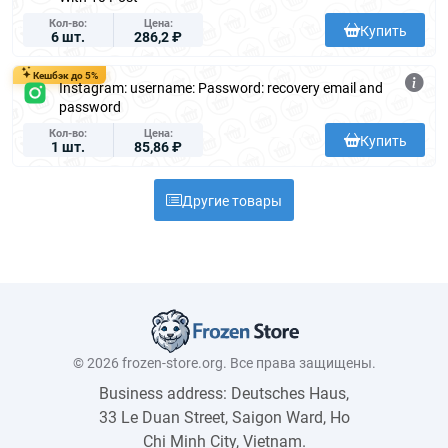
Кол-во
Цена
Купить
6 шт.
286,2 ₽
Кешбэк до 5%
Instagram: username: Password: recovery email and
password
Кол-во
Цена
Купить
1 шт.
85,86 ₽
Другие товары
© 2026 frozen-store.org. Все права защищены.
Business address: Deutsches Haus,
33 Le Duan Street, Saigon Ward, Ho
Chi Minh City, Vietnam.