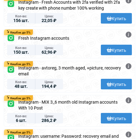
Instagram - Fresh Accounts with 2fa verified with 2fa
key create with phone number 100% working
Кол-во
Цена
Купить
156 шт.
22,05 ₽
Кешбэк до 5%
Fresh Instagram accounts
Кол-во
Цена
Купить
150 шт.
62,96 ₽
Кешбэк до 5%
Instagram - avtoreg, 3 month aged, +picture, recovery
email
Кол-во
Цена
Купить
48 шт.
194,4 ₽
Кешбэк до 5%
Instagram - MIX 3_6 month old Instagram accounts
With 10 Post
Кол-во
Цена
Купить
6 шт.
286,2 ₽
Кешбэк до 5%
Instagram: username: Password: recovery email and