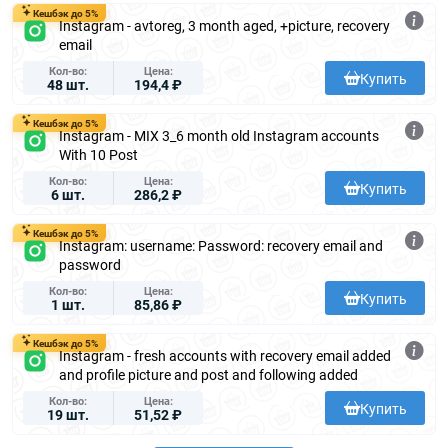
Кешбэк до 5%
Instagram - avtoreg, 3 month aged, +picture, recovery
email
Кол-во
Цена
Купить
48 шт.
194,4 ₽
Кешбэк до 5%
Instagram - MIX 3_6 month old Instagram accounts
With 10 Post
Кол-во
Цена
Купить
6 шт.
286,2 ₽
Кешбэк до 5%
Instagram: username: Password: recovery email and
password
Кол-во
Цена
Купить
1 шт.
85,86 ₽
Кешбэк до 5%
Instagram - fresh accounts with recovery email added
and profile picture and post and following added
Кол-во
Цена
Купить
19 шт.
51,52 ₽