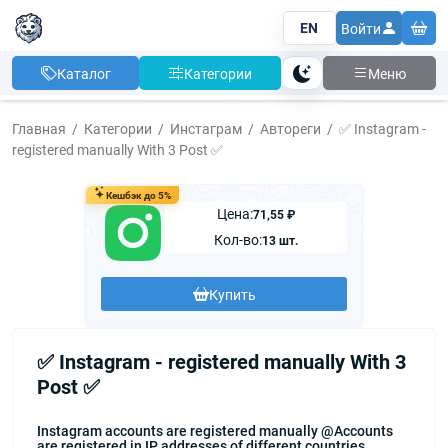
EN
Войти
Каталог
Категории
Меню
Тема
Главная
Категории
Инстаграм
Автореги
✅ Instagram -
registered manually With 3 Post ✅
Кешбэк до 5%
Цена:
71,55 ₽
Кол-во:
13 шт.
Купить
✅ Instagram - registered manually With 3
Post ✅
Instagram accounts are registered manually @Accounts
are registered in IP addresses of different countries.