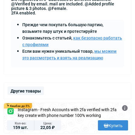
@Verified by email. mail are included. @Added profile
picture & 3 photos. @Female.
2FA enabled.
Прежде чем покупать большую партию,
возьмите пару штук и протестируйте
Ознакомьтесь с статьей,
как безопасно работать
с профилями
Если вам нужен уникальный товар,
мы можем
это рассмотреть и взять на реализацию
Другие товары
Кешбэк до 5%
Instagram - Fresh Accounts with 2fa verified with 2fa
key create with phone number 100% working
Кол-во
Цена
Купить
159 шт.
22,05 ₽