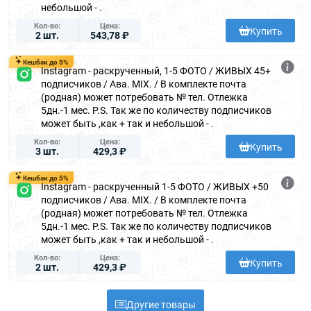
небольшой - .
Кол-во
Цена
Купить
2 шт.
543,78 ₽
Кешбэк до 5%
Instagram - раскрученный, 1-5 ФОТО / ЖИВЫХ 45+
подписчиков / Ава. MIX. / В комплекте почта
(родная) может потребовать № тел. Отлежка
5дн.-1 мес. P.S. Так же по количеству подписчиков
может быть ,как + так и небольшой - .
Кол-во
Цена
Купить
3 шт.
429,3 ₽
Кешбэк до 5%
Instagram - раскрученный 1-5 ФОТО / ЖИВЫХ +50
подписчиков / Ава. MIX. / В комплекте почта
(родная) может потребовать № тел. Отлежка
5дн.-1 мес. P.S. Так же по количеству подписчиков
может быть ,как + так и небольшой - .
Кол-во
Цена
Купить
2 шт.
429,3 ₽
Другие товары