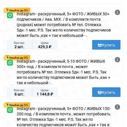
Кешбэк до 5%
Instagram - раскрученный, 5+ ФОТО / ЖИВЫХ 50+
подписчиков / Ава. MIX. / В комплекте почта
(родная) может потребовать № тел. Отлежка
5дн.-1 мес. P.S. Так же по количеству подписчиков
может быть ,как + так и небольшой - .
Кол-во
Цена
Купить
2 шт.
429,3 ₽
Кешбэк до 5%
Instagram - раскрученный, 5-10 ФОТО / ЖИВЫХ
300+ под. / В комплекте почта , может
потребовать № тел. Отлежка 5дн.-1 мес. P.S. Так
же по количеству подписчиков может быть ,как +
так и небольшой - .
Кол-во
Цена
Купить
6 шт.
1 144,8 ₽
Кешбэк до 5%
Instagram - раскрученный, 5+ ФОТО / ЖИВЫХ 150-
200 под. / В комплекте почта , может потребовать
№ тел. Отлежка 5дн.-1 мес. P.S. Так же по
количеству подписчиков может быть ,как + так и