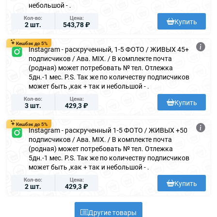
небольшой - .
Кол-во
Цена
Купить
2 шт.
543,78 ₽
Кешбэк до 5%
Instagram - раскрученный, 1-5 ФОТО / ЖИВЫХ 45+
подписчиков / Ава. MIX. / В комплекте почта
(родная) может потребовать № тел. Отлежка
5дн.-1 мес. P.S. Так же по количеству подписчиков
может быть ,как + так и небольшой - .
Кол-во
Цена
Купить
3 шт.
429,3 ₽
Кешбэк до 5%
Instagram - раскрученный 1-5 ФОТО / ЖИВЫХ +50
подписчиков / Ава. MIX. / В комплекте почта
(родная) может потребовать № тел. Отлежка
5дн.-1 мес. P.S. Так же по количеству подписчиков
может быть ,как + так и небольшой - .
Кол-во
Цена
Купить
2 шт.
429,3 ₽
Другие товары