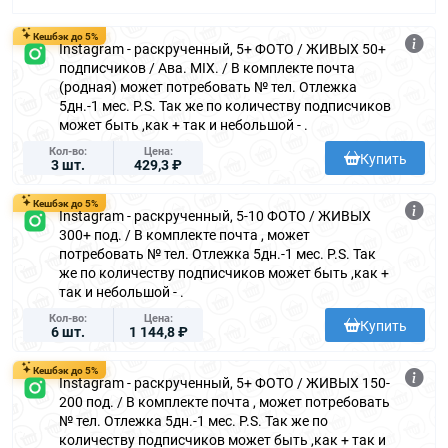
Кешбэк до 5%
Instagram - раскрученный, 5+ ФОТО / ЖИВЫХ 50+
подписчиков / Ава. MIX. / В комплекте почта
(родная) может потребовать № тел. Отлежка
5дн.-1 мес. P.S. Так же по количеству подписчиков
может быть ,как + так и небольшой - .
Кол-во
Цена
Купить
3 шт.
429,3 ₽
Кешбэк до 5%
Instagram - раскрученный, 5-10 ФОТО / ЖИВЫХ
300+ под. / В комплекте почта , может
потребовать № тел. Отлежка 5дн.-1 мес. P.S. Так
же по количеству подписчиков может быть ,как +
так и небольшой - .
Кол-во
Цена
Купить
6 шт.
1 144,8 ₽
Кешбэк до 5%
Instagram - раскрученный, 5+ ФОТО / ЖИВЫХ 150-
200 под. / В комплекте почта , может потребовать
№ тел. Отлежка 5дн.-1 мес. P.S. Так же по
количеству подписчиков может быть ,как + так и