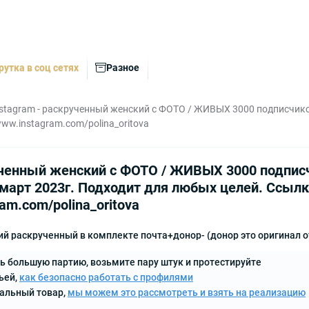
рутка в соц сетях
Разное
nstagram - раскрученный женский с ФОТО / ЖИВЫХ 3000 подписчиков 
www.instagram.com/polina_oritova
ученный женский с ФОТО / ЖИВЫХ 3000 подписчи
. март 2023г. Подходит для любых целей. Ссыл
ram.com/polina_oritova
й раскрученный в комплекте почта+донор- (донор это оригинал о
ь большую партию, возьмите пару штук и протестируйте
ьей,
как безопасно работать с профилями
кальный товар,
мы можем это рассмотреть и взять на реализацию