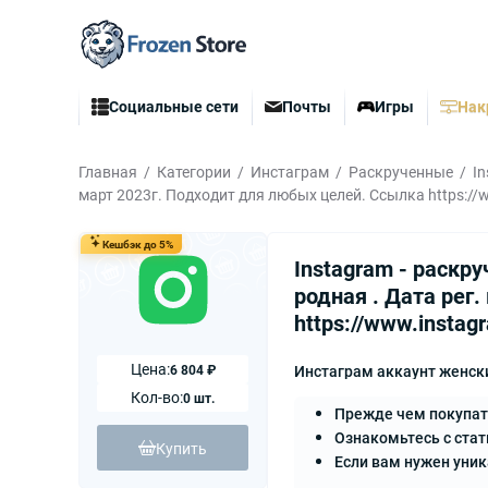
Социальные сети
Почты
Игры
Нак
Главная
Категории
Инстаграм
Раскрученные
I
март 2023г. Подходит для любых целей. Ссылка https://
Кешбэк до 5%
Instagram - раскр
родная . Дата рег
https://www.instag
Цена:
6 804 ₽
Инстаграм аккаунт женски
Кол-во:
0 шт.
Прежде чем покупат
Ознакомьтесь с стат
Купить
Если вам нужен уни