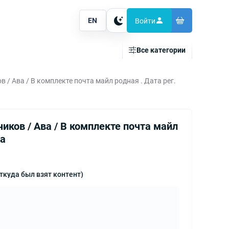
EN
Войти
Тема
Все категории
/ Ава / В комплекте почта майл родная . Дата рег.
ков / Ава / В комплекте почта майл
ка
ткуда был взят контент)