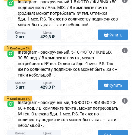
Instagram - раскрученный 1-5 ФОТО / ЖИВЫХ +50
подписчиков / Ава. MIX. / В комплекте почта
(родная) может потребовать № тел. Отлежка
5дн.-1 мес. P.S. Так же по количеству подписчиков
может быть ,как + так и небольшой - .
Кол-во
Цена
Купить
2 шт.
429,3 ₽
Кешбэк до 5%
Instagram - раскрученный, 5-10 ФОТО / ЖИВЫХ
30-50 под. / В комплекте почта , может
потребовать № тел. Отлежка 5дн.-1 мес. P.S. Так
же по количеству подписчиков может быть ,как +
так и небольшой - .
Кол-во
Цена
Купить
5 шт.
429,3 ₽
Кешбэк до 5%
Instagram - раскрученный, 1-5 ФОТО / ЖИВЫХ 20-
60 + под. / В комплекте почта , может потребовать
№ тел. Отлежка 5дн.-1 мес. P.S. Так же по
количеству подписчиков может быть ,как + так и
небольшой - .
Кол-во
Цена