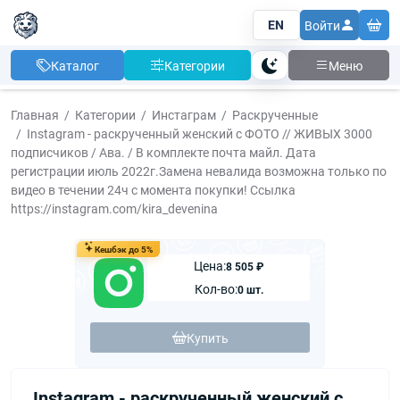
EN
Войти
Каталог
Категории
Меню
Тема
Главная
Категории
Инстаграм
Раскрученные
Instagram - раскрученный женский с ФОТО // ЖИВЫХ 3000
подписчиков / Ава. / В комплекте почта майл. Дата
регистрации июль 2022г.Замена невалида возможна только по
видео в течении 24ч с момента покупки! Ccылка
https://instagram.com/kira_devenina
Кешбэк до 5%
Цена:
8 505 ₽
Кол-во:
0 шт.
Купить
Instagram - раскрученный женский с