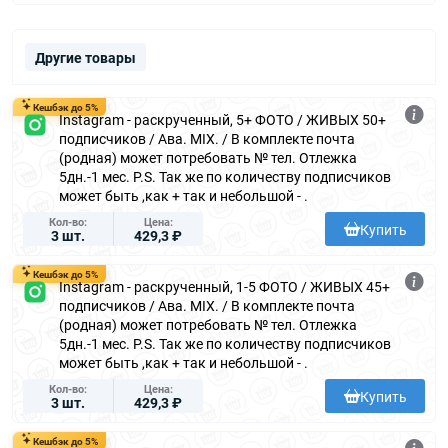
Другие товары
Кешбэк до 5%
Instagram - раскрученный, 5+ ФОТО / ЖИВЫХ 50+
подписчиков / Ава. MIX. / В комплекте почта
(родная) может потребовать № тел. Отлежка
5дн.-1 мес. P.S. Так же по количеству подписчиков
может быть ,как + так и небольшой - .
Кол-во
Цена
Купить
3 шт.
429,3 ₽
Кешбэк до 5%
Instagram - раскрученный, 1-5 ФОТО / ЖИВЫХ 45+
подписчиков / Ава. MIX. / В комплекте почта
(родная) может потребовать № тел. Отлежка
5дн.-1 мес. P.S. Так же по количеству подписчиков
может быть ,как + так и небольшой - .
Кол-во
Цена
Купить
3 шт.
429,3 ₽
Кешбэк до 5%