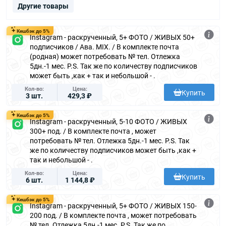
Другие товары
Кешбэк до 5%
Instagram - раскрученный, 5+ ФОТО / ЖИВЫХ 50+
подписчиков / Ава. MIX. / В комплекте почта
(родная) может потребовать № тел. Отлежка
5дн.-1 мес. P.S. Так же по количеству подписчиков
может быть ,как + так и небольшой - .
Кол-во
Цена
Купить
3 шт.
429,3 ₽
Кешбэк до 5%
Instagram - раскрученный, 5-10 ФОТО / ЖИВЫХ
300+ под. / В комплекте почта , может
потребовать № тел. Отлежка 5дн.-1 мес. P.S. Так
же по количеству подписчиков может быть ,как +
так и небольшой - .
Кол-во
Цена
Купить
6 шт.
1 144,8 ₽
Кешбэк до 5%
Instagram - раскрученный, 5+ ФОТО / ЖИВЫХ 150-
200 под. / В комплекте почта , может потребовать
№ тел. Отлежка 5дн.-1 мес. P.S. Так же по