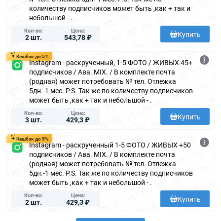
количеству подписчиков может быть ,как + так и
небольшой - .
Кол-во
Цена
Купить
2 шт.
543,78 ₽
Кешбэк до 5%
Instagram - раскрученный, 1-5 ФОТО / ЖИВЫХ 45+
подписчиков / Ава. MIX. / В комплекте почта
(родная) может потребовать № тел. Отлежка
5дн.-1 мес. P.S. Так же по количеству подписчиков
может быть ,как + так и небольшой - .
Кол-во
Цена
Купить
3 шт.
429,3 ₽
Кешбэк до 5%
Instagram - раскрученный 1-5 ФОТО / ЖИВЫХ +50
подписчиков / Ава. MIX. / В комплекте почта
(родная) может потребовать № тел. Отлежка
5дн.-1 мес. P.S. Так же по количеству подписчиков
может быть ,как + так и небольшой - .
Кол-во
Цена
Купить
2 шт.
429,3 ₽