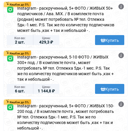
Кешбэк до 5%
Instagram - раскрученный, 5+ ФОТО / ЖИВЫХ 50+
подписчиков / Ава. MIX. / В комплекте почта
(родная) может потребовать № тел. Отлежка
5дн.-1 мес. P.S. Так же по количеству подписчиков
может быть ,как + так и небольшой - .
Кол-во
Цена
Купить
2 шт.
429,3 ₽
Кешбэк до 5%
Instagram - раскрученный, 5-10 ФОТО / ЖИВЫХ
300+ под. / В комплекте почта , может
потребовать № тел. Отлежка 5дн.-1 мес. P.S. Так
же по количеству подписчиков может быть ,как +
так и небольшой - .
Кол-во
Цена
Купить
6 шт.
1 144,8 ₽
Кешбэк до 5%
Instagram - раскрученный, 5+ ФОТО / ЖИВЫХ 150-
200 под. / В комплекте почта , может потребовать
№ тел. Отлежка 5дн.-1 мес. P.S. Так же по
количеству подписчиков может быть ,как + так и
небольшой - .