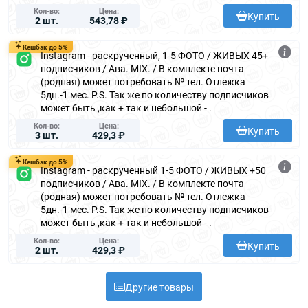
Кол-во
Цена
Купить
2 шт.
543,78 ₽
Кешбэк до 5%
Instagram - раскрученный, 1-5 ФОТО / ЖИВЫХ 45+
подписчиков / Ава. MIX. / В комплекте почта
(родная) может потребовать № тел. Отлежка
5дн.-1 мес. P.S. Так же по количеству подписчиков
может быть ,как + так и небольшой - .
Кол-во
Цена
Купить
3 шт.
429,3 ₽
Кешбэк до 5%
Instagram - раскрученный 1-5 ФОТО / ЖИВЫХ +50
подписчиков / Ава. MIX. / В комплекте почта
(родная) может потребовать № тел. Отлежка
5дн.-1 мес. P.S. Так же по количеству подписчиков
может быть ,как + так и небольшой - .
Кол-во
Цена
Купить
2 шт.
429,3 ₽
Другие товары