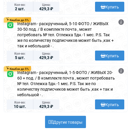
Кол-во
Цена
Купить
2 шт.
429,3 ₽
Кешбэк до 5%
Instagram - раскрученный, 5-10 ФОТО / ЖИВЫХ
30-50 под. / В комплекте почта , может
потребовать № тел. Отлежка 5дн.-1 мес. P.S. Так
же по количеству подписчиков может быть ,как +
так и небольшой - .
Кол-во
Цена
Купить
5 шт.
429,3 ₽
Кешбэк до 5%
Instagram - раскрученный, 1-5 ФОТО / ЖИВЫХ 20-
60 + под. / В комплекте почта , может потребовать
№ тел. Отлежка 5дн.-1 мес. P.S. Так же по
количеству подписчиков может быть ,как + так и
небольшой - .
Кол-во
Цена
Купить
10 шт.
429,3 ₽
Другие товары