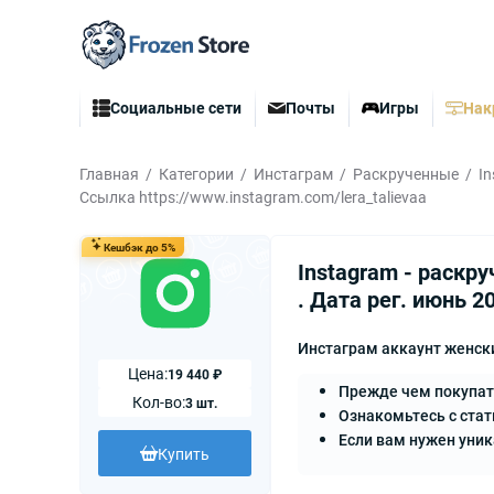
Социальные сети
Почты
Игры
Нак
Главная
Категории
Инстаграм
Раскрученные
I
Ссылка https://www.instagram.com/lera_talievaa
Кешбэк до 5%
Instagram - раскр
. Дата рег. июнь 2
Инстаграм аккаунт женски
Цена:
19 440 ₽
Прежде чем покупат
Кол-во:
3 шт.
Ознакомьтесь с стат
Если вам нужен уни
Купить