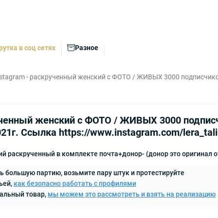
рутка в соц сетях
Разное
nstagram - раскрученный женский с ФОТО / ЖИВЫХ 3000 подписчиков 
ученный женский с ФОТО / ЖИВЫХ 3000 подписчи
021г. Ссылка https://www.instagram.com/lera_tal
й раскрученный в комплекте почта+донор- (донор это оригинал о
ь большую партию, возьмите пару штук и протестируйте
ьей,
как безопасно работать с профилями
кальный товар,
мы можем это рассмотреть и взять на реализацию