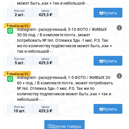
может быть ,как + так и небольшой - .
Кол-во
Цена
Купить
2 шт.
429,3 ₽
Кешбэк до 5%
Instagram - раскрученный, 5-10 ФОТО / ЖИВЫХ
30-50 под. / В комплекте почта , может
потребовать № тел. Отлежка 5дн.-1 мес. P.S. Так
же по количеству подписчиков может быть ,как +
так и небольшой - .
Кол-во
Цена
Купить
5 шт.
429,3 ₽
Кешбэк до 5%
Instagram - раскрученный, 1-5 ФОТО / ЖИВЫХ 20-
60 + под. / В комплекте почта , может потребовать
№ тел. Отлежка 5дн.-1 мес. P.S. Так же по
количеству подписчиков может быть ,как + так и
небольшой - .
Кол-во
Цена
Купить
10 шт.
429,3 ₽
Другие товары