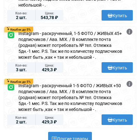
небольшой - .
Кол-во
Цена
Купить
2 шт.
543,78 ₽
Кешбэк до 5%
Instagram - раскрученный, 1-5 ФОТО / ЖИВЫХ 45+
подписчиков / Ава. MIX. / В комплекте почта
(родная) может потребовать № тел. Отлежка
5дн.-1 мес. P.S. Так же по количеству подписчиков
может быть ,как + так и небольшой - .
Кол-во
Цена
Купить
3 шт.
429,3 ₽
Кешбэк до 5%
Instagram - раскрученный 1-5 ФОТО / ЖИВЫХ +50
подписчиков / Ава. MIX. / В комплекте почта
(родная) может потребовать № тел. Отлежка
5дн.-1 мес. P.S. Так же по количеству подписчиков
может быть ,как + так и небольшой - .
Кол-во
Цена
Купить
2 шт.
429,3 ₽
Другие товары