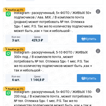
Кешбэк до 5%
Instagram - раскрученный, 5+ ФОТО / ЖИВЫХ 50+
подписчиков / Ава. MIX. / В комплекте почта
(родная) может потребовать № тел. Отлежка
5дн.-1 мес. P.S. Так же по количеству подписчиков
может быть ,как + так и небольшой - .
Кол-во
Цена
Купить
3 шт.
429,3 ₽
Кешбэк до 5%
Instagram - раскрученный, 5-10 ФОТО / ЖИВЫХ
300+ под. / В комплекте почта , может
потребовать № тел. Отлежка 5дн.-1 мес. P.S. Так
же по количеству подписчиков может быть ,как +
так и небольшой - .
Кол-во
Цена
Купить
6 шт.
1 144,8 ₽
Кешбэк до 5%
Instagram - раскрученный, 5+ ФОТО / ЖИВЫХ 150-
200 под. / В комплекте почта , может потребовать
№ тел. Отлежка 5дн.-1 мес. P.S. Так же по
количеству подписчиков может быть ,как + так и