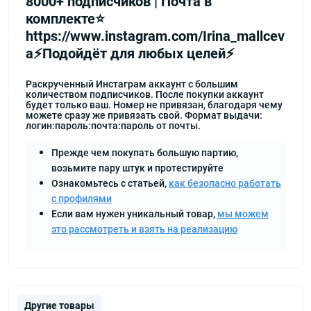
8000+ подписчиков | Почта в
комплекте⭐️
https://www.instagram.com/Irina_mallcev
a⚡️Подойдёт для любых целей⚡️
Раскрученный Инстаграм аккаунт с большим
количеством подписчиков. После покупки аккаунт
будет только ваш. Номер не привязан, благодаря чему
можете сразу же привязать свой. Формат выдачи:
логин:пароль:почта:пароль от почты.
Прежде чем покупать большую партию,
возьмите пару штук и протестируйте
Ознакомьтесь с статьей,
как безопасно работать
с профилями
Если вам нужен уникальный товар,
мы можем
это рассмотреть и взять на реализацию
Другие товары