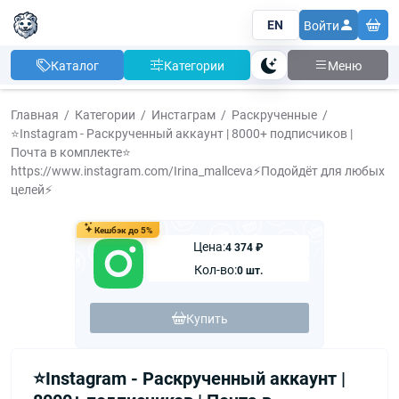
EN
Войти
Каталог
Категории
Меню
Тема
Главная
Категории
Инстаграм
Раскрученные
⭐️Instagram - Раскрученный аккаунт | 8000+ подписчиков |
Почта в комплекте⭐️
https://www.instagram.com/Irina_mallceva⚡️Подойдёт для любых
целей⚡️
Кешбэк до 5%
Цена:
4 374 ₽
Кол-во:
0 шт.
Купить
⭐️Instagram - Раскрученный аккаунт |