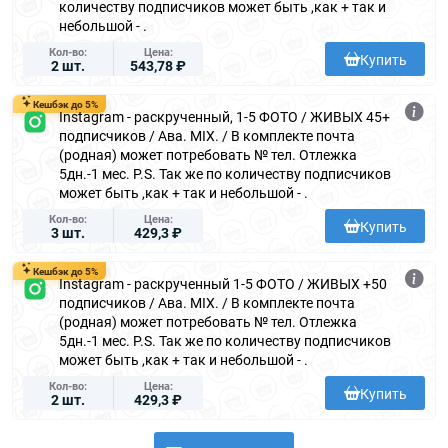
количеству подписчиков может быть ,как + так и
небольшой - .
Кол-во
Цена
Купить
2 шт.
543,78 ₽
Кешбэк до 5%
Instagram - раскрученный, 1-5 ФОТО / ЖИВЫХ 45+
подписчиков / Ава. MIX. / В комплекте почта
(родная) может потребовать № тел. Отлежка
5дн.-1 мес. P.S. Так же по количеству подписчиков
может быть ,как + так и небольшой - .
Кол-во
Цена
Купить
3 шт.
429,3 ₽
Кешбэк до 5%
Instagram - раскрученный 1-5 ФОТО / ЖИВЫХ +50
подписчиков / Ава. MIX. / В комплекте почта
(родная) может потребовать № тел. Отлежка
5дн.-1 мес. P.S. Так же по количеству подписчиков
может быть ,как + так и небольшой - .
Кол-во
Цена
Купить
2 шт.
429,3 ₽