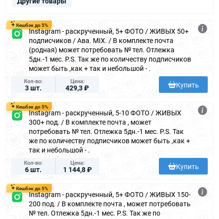
Другие товары
Кешбэк до 5%
Instagram - раскрученный, 5+ ФОТО / ЖИВЫХ 50+
подписчиков / Ава. MIX. / В комплекте почта
(родная) может потребовать № тел. Отлежка
5дн.-1 мес. P.S. Так же по количеству подписчиков
может быть ,как + так и небольшой - .
Кол-во
Цена
Купить
3 шт.
429,3 ₽
Кешбэк до 5%
Instagram - раскрученный, 5-10 ФОТО / ЖИВЫХ
300+ под. / В комплекте почта , может
потребовать № тел. Отлежка 5дн.-1 мес. P.S. Так
же по количеству подписчиков может быть ,как +
так и небольшой - .
Кол-во
Цена
Купить
6 шт.
1 144,8 ₽
Кешбэк до 5%
Instagram - раскрученный, 5+ ФОТО / ЖИВЫХ 150-
200 под. / В комплекте почта , может потребовать
№ тел. Отлежка 5дн.-1 мес. P.S. Так же по