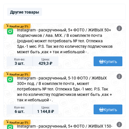
Другие товары
Кешбэк до 5%
Instagram - раскрученный, 5+ ФОТО / ЖИВЫХ 50+
подписчиков / Ава. MIX. / В комплекте почта
(родная) может потребовать № тел. Отлежка
5дн.-1 мес. P.S. Так же по количеству подписчиков
может быть ,как + так и небольшой - .
Кол-во
Цена
Купить
3 шт.
429,3 ₽
Кешбэк до 5%
Instagram - раскрученный, 5-10 ФОТО / ЖИВЫХ
300+ под. / В комплекте почта , может
потребовать № тел. Отлежка 5дн.-1 мес. P.S. Так
же по количеству подписчиков может быть ,как +
так и небольшой - .
Кол-во
Цена
Купить
6 шт.
1 144,8 ₽
Кешбэк до 5%
Instagram - раскрученный, 5+ ФОТО / ЖИВЫХ 150-