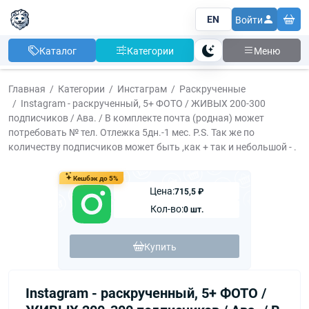
EN
Войти
Каталог
Категории
Меню
Тема
Главная
Категории
Инстаграм
Раскрученные
Instagram - раскрученный, 5+ ФОТО / ЖИВЫХ 200-300
подписчиков / Ава. / В комплекте почта (родная) может
потребовать № тел. Отлежка 5дн.-1 мес. P.S. Так же по
количеству подписчиков может быть ,как + так и небольшой - .
Кешбэк до 5%
Цена:
715,5 ₽
Кол-во:
0 шт.
Купить
Instagram - раскрученный, 5+ ФОТО /