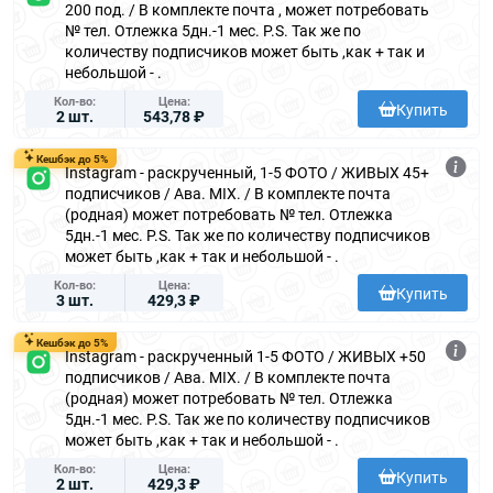
200 под. / В комплекте почта , может потребовать
№ тел. Отлежка 5дн.-1 мес. P.S. Так же по
количеству подписчиков может быть ,как + так и
небольшой - .
Кол-во
Цена
Купить
2 шт.
543,78 ₽
Кешбэк до 5%
Instagram - раскрученный, 1-5 ФОТО / ЖИВЫХ 45+
подписчиков / Ава. MIX. / В комплекте почта
(родная) может потребовать № тел. Отлежка
5дн.-1 мес. P.S. Так же по количеству подписчиков
может быть ,как + так и небольшой - .
Кол-во
Цена
Купить
3 шт.
429,3 ₽
Кешбэк до 5%
Instagram - раскрученный 1-5 ФОТО / ЖИВЫХ +50
подписчиков / Ава. MIX. / В комплекте почта
(родная) может потребовать № тел. Отлежка
5дн.-1 мес. P.S. Так же по количеству подписчиков
может быть ,как + так и небольшой - .
Кол-во
Цена
Купить
2 шт.
429,3 ₽