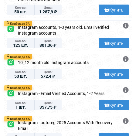
Кол-во
Цена
Купить
50 шт.
1 287,9 ₽
Кешбэк до 5%
Instagram accounts, 1-3 years old. Email verified
Instagram accounts
Кол-во
Цена
Купить
125 шт.
801,36 ₽
Кешбэк до 5%
10_12 month old Instagram accounts
Кол-во
Цена
Купить
53 шт.
572,4 ₽
Кешбэк до 5%
Instagram - Email Verified Accounts, 1-2 Years
Кол-во
Цена
Купить
1 шт.
357,75 ₽
Кешбэк до 5%
Instagram - autoreg 2025 Accounts With Recovery
Email