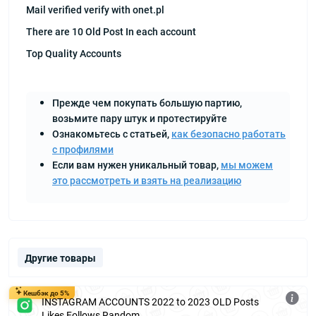
Mail verified verify with onet.pl
There are 10 Old Post In each account
Top Quality Accounts
Прежде чем покупать большую партию,
возьмите пару штук и протестируйте
Ознакомьтесь с статьей,
как безопасно работать
с профилями
Если вам нужен уникальный товар,
мы можем
это рассмотреть и взять на реализацию
Другие товары
Кешбэк до 5%
INSTAGRAM ACCOUNTS 2022 to 2023 OLD Posts
Likes Follows Random