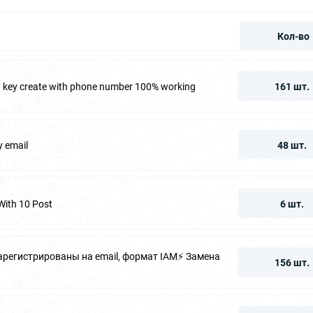
Кол-во
fa key create with phone number 100% working
161 шт.
y email
48 шт.
With 10 Post
6 шт.
зарегистрированы на email, формат IAM⚡️ Замена
156 шт.