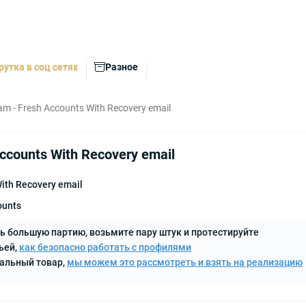
рутка в соц сетях
Разное
am - Fresh Accounts With Recovery email
Accounts With Recovery email
With Recovery email
ounts
ь большую партию, возьмите пару штук и протестируйте
ьей,
как безопасно работать с профилями
кальный товар,
мы можем это рассмотреть и взять на реализацию