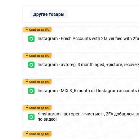
Другие товары
Кешбэк до 5%
Instagram - Fresh Accounts with 2fa verified with 2
Кешбэк до 5%
Instagram - avtoreg, 3 month aged, +picture, recover
Кешбэк до 5%
Instagram - MIX 3_6 month old Instagram accounts 
Кешбэк до 5%
⚡️Instagram - авторег, ✨чистые✨, 2FA добавлен, 
по видео!
Кешбэк до 5%