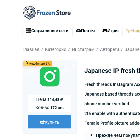
Социальные сети
Почты
Игры
Нак
Главная
Категории
Инстаграм
Автореги
Japanes
Кешбэк до 5%
Japanese IP fresh t
Fresh threads Instagram Ac
Japanese based threads ac
Цена:
114,48 ₽
phone number verified
Кол-во:
172 шт.
2fa enable with authenticat
Купить
Female Profile picture ad
Прежде чем покупат