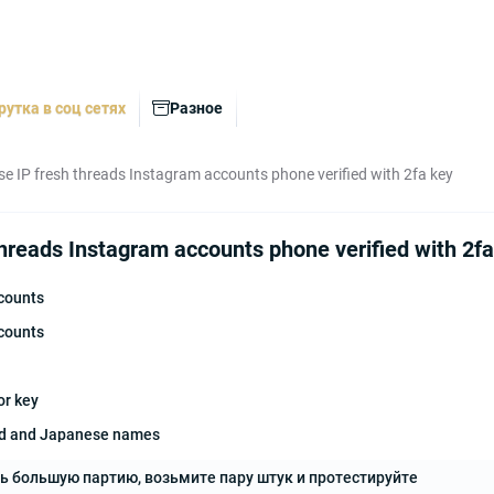
рутка в соц сетях
Разное
e IP fresh threads Instagram accounts phone verified with 2fa key
hreads Instagram accounts phone verified with 2f
counts
counts
or key
ded and Japanese names
ь большую партию, возьмите пару штук и протестируйте