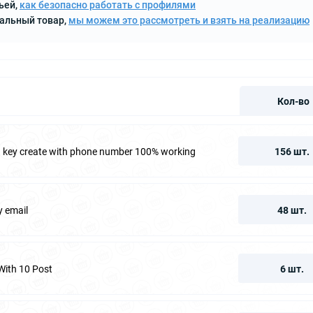
ьей,
как безопасно работать с профилями
кальный товар,
мы можем это рассмотреть и взять на реализацию
Кол-во
fa key create with phone number 100% working
156 шт.
y email
48 шт.
With 10 Post
6 шт.