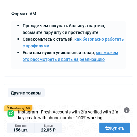
Формат IAM
Прежде чем покупать большую партию,
возьмите пару штук и протестируйте
Ознакомьтесь с статьей,
как безопасно работать
с профилями
Если вам нужен уникальный товар,
мы можем
это рассмотреть и взять на реализацию
Другие товары
Кешбэк до 5%
Instagram - Fresh Accounts with 2fa verified with 2fa
key create with phone number 100% working
Кол-во
Цена
Купить
156 шт.
22,05 ₽