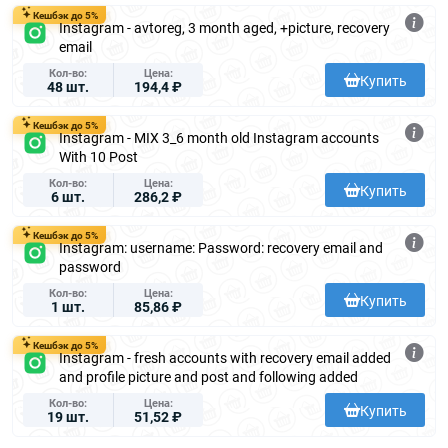
Кешбэк до 5%
Instagram - avtoreg, 3 month aged, +picture, recovery
email
Кол-во
Цена
Купить
48 шт.
194,4 ₽
Кешбэк до 5%
Instagram - MIX 3_6 month old Instagram accounts
With 10 Post
Кол-во
Цена
Купить
6 шт.
286,2 ₽
Кешбэк до 5%
Instagram: username: Password: recovery email and
password
Кол-во
Цена
Купить
1 шт.
85,86 ₽
Кешбэк до 5%
Instagram - fresh accounts with recovery email added
and profile picture and post and following added
Кол-во
Цена
Купить
19 шт.
51,52 ₽