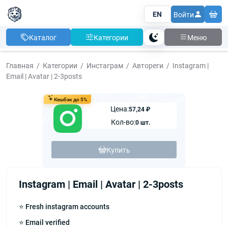
EN
Войти
Каталог
Категории
Меню
Тема
Главная
Категории
Инстаграм
Автореги
Instagram |
Email | Avatar | 2-3posts
Кешбэк до 5%
Цена:
57,24 ₽
Кол-во:
0 шт.
Купить
Instagram | Email | Avatar | 2-3posts
⭐ Fresh instagram accounts
⭐ Email verified