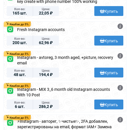
key create with phone number 100% working
Кол-во
Цена
Купить
165 шт.
22,05 ₽
Кешбэк до 5%
Fresh Instagram accounts
Кол-во
Цена
Купить
200 шт.
62,96 ₽
Кешбэк до 5%
Instagram - avtoreg, 3 month aged, +picture, recovery
email
Кол-во
Цена
Купить
48 шт.
194,4 ₽
Кешбэк до 5%
Instagram - MIX 3_6 month old Instagram accounts
With 10 Post
Кол-во
Цена
Купить
6 шт.
286,2 ₽
Кешбэк до 5%
⚡️Instagram - авторег, ✨чистые✨, 2FA добавлен,
зарегистрированы на email, формат IAM⚡️ Замена